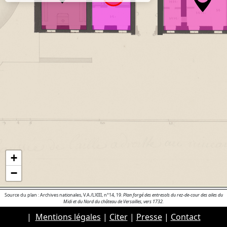
+
−
Source du plan : Archives nationales, V.A./LXIII, n°14, 19.
Plan forgé des entresols du rez-de-cour des ailes du
Midi et du Nord du château de Versailles, vers 1732.
|
Mentions légales
|
Citer
|
Presse
|
Contact