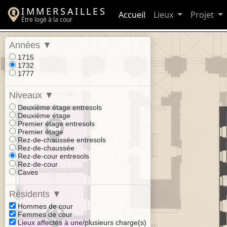
IMMERSAILLES
Accueil
Lieux
Projet
Être logé à la cour
Années
▼
1715
1732
1777
Niveaux
▼
Deuxième étage entresols
Deuxième étage
Premier étage entresols
Premier étage
Rez-de-chaussée entresols
Rez-de-chaussée
Rez-de-cour entresols
Rez-de-cour
Caves
Résidents
▼
Hommes de cour
Femmes de cour
Lieux affectés à une/plusieurs charge(s)