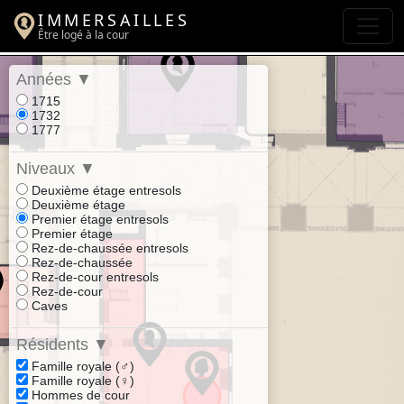
IMMERSAILLES
Être logé à la cour
Années
▼
1715
1732
1777
Niveaux
▼
Deuxième étage entresols
Deuxième étage
Premier étage entresols
Premier étage
Rez-de-chaussée entresols
Rez-de-chaussée
Rez-de-cour entresols
Rez-de-cour
Caves
Résidents
▼
Famille royale (♂)
Famille royale (♀)
Hommes de cour