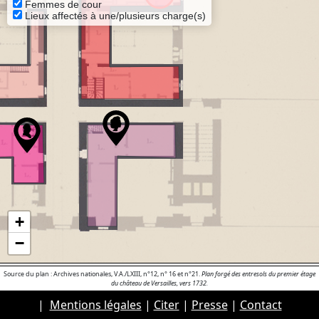
Femmes de cour
Lieux affectés à une/plusieurs charge(s)
+
−
Source du plan : Archives nationales, V.A./LXIII, n°12, n° 16 et n°21.
Plan forgé des entresols du premier étage
du château de Versailles, vers 1732.
|
Mentions légales
|
Citer
|
Presse
|
Contact