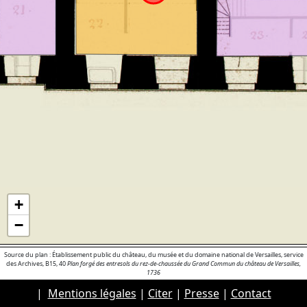
+
−
Source du plan : Établissement public du château, du musée et du domaine national de Versailles, service
des Archives, B15, 40
Plan forgé des entresols du rez-de-chaussée du Grand Commun du château de Versailles,
1736
|
Mentions légales
|
Citer
|
Presse
|
Contact