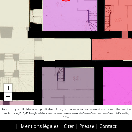
+
−
Source du plan : Établissement public du château, du musée et du domaine national de Versailles, service
des Archives, B15, 40
Plan forgé des entresols du rez-de-chaussée du Grand Commun du château de Versailles,
1736
|
Mentions légales
|
Citer
|
Presse
|
Contact