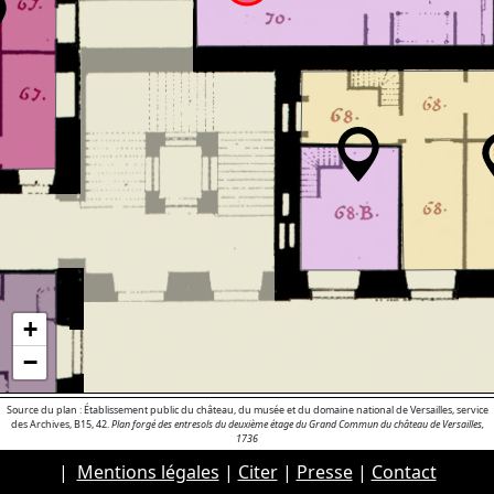
+
−
Source du plan : Établissement public du château, du musée et du domaine national de Versailles, service
des Archives, B15, 42.
Plan forgé des entresols du deuxième étage du Grand Commun du château de Versailles,
1736
|
Mentions légales
|
Citer
|
Presse
|
Contact