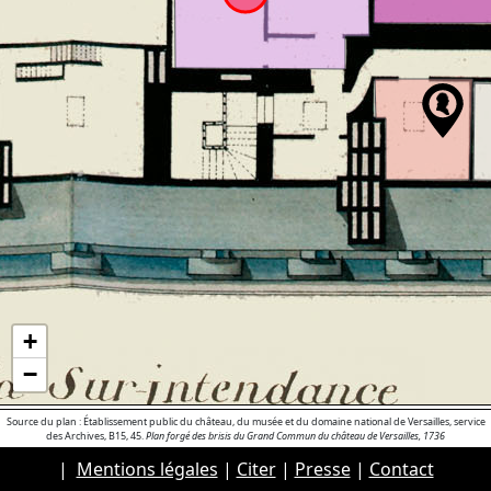
+
−
Source du plan : Établissement public du château, du musée et du domaine national de Versailles, service
des Archives, B15, 45.
Plan forgé des brisis du Grand Commun du château de Versailles, 1736
|
Mentions légales
|
Citer
|
Presse
|
Contact