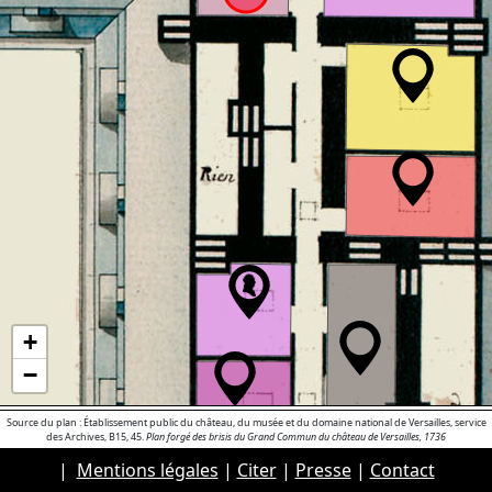
+
−
Source du plan : Établissement public du château, du musée et du domaine national de Versailles, service
des Archives, B15, 45.
Plan forgé des brisis du Grand Commun du château de Versailles, 1736
|
Mentions légales
|
Citer
|
Presse
|
Contact