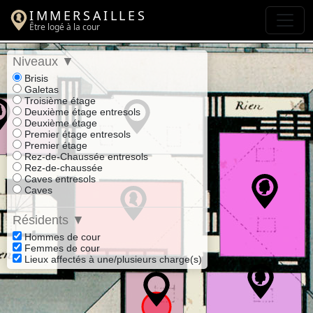
IMMERSAILLES
Être logé à la cour
Niveaux
▼
Brisis
Galetas
Troisième étage
Deuxième étage entresols
Deuxième étage
Premier étage entresols
Premier étage
Rez-de-Chaussée entresols
Rez-de-chaussée
Caves entresols
Caves
Résidents
▼
Hommes de cour
Femmes de cour
Lieux affectés à une/plusieurs charge(s)