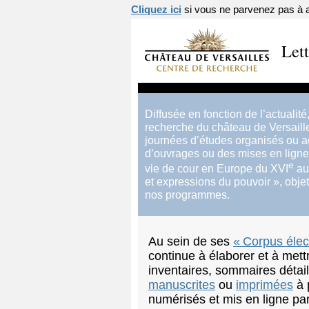
Cliquez ici
si vous ne parvenez pas à af
Let
Diffusée en fonction de l’actualité
recherche du château de Versaille
journées d’études organisés ou ac
d’ouvrages ou des mises en ligne 
e
vie de cour en Europe du
XVI
a
et expressions du pouvoir
», obje
nos programmes.
Au sein de ses
«
Corpus élec
continue à élaborer et à mett
inventaires, sommaires détail
manuscrites
ou
imprimées
à 
numérisés et mis en ligne par 