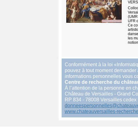
VERS
Collo
Versa
(UMR 
UFR de
Ce co
artist
danse 
les mu
notio
Conformément à la loi «Informatiq
pouvez à tout moment demander à a
informations personnelles vous c
Centre de recherche du château
À l’attention de la personne en 
Château de Versailles - Grand C
RP 834 - 78008 Versailles cedex
donneespersonnelles@chateauver
www.chateauversailles-recherche