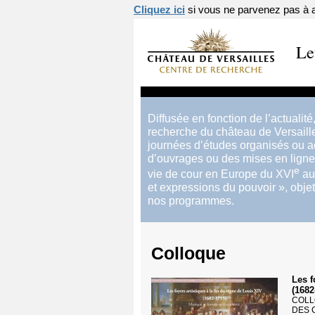
Cliquez ici
si vous ne parvenez pas à af
Le
Diffusée en fonction de l’actualité
recherche du château de Versaille
journées d’études organisés ou ac
d’ouvrages ou des mises en ligne 
e
vie de cour en Europe du XVI
au
et expressions du pouvoir
», obje
nos programmes.
Colloque
Les f
(1682
COLL
DES 