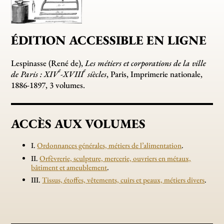
ÉDITION ACCESSIBLE EN LIGNE
Lespinasse (René de),
Les métiers et corporations de la ville
e
e
de Paris : XIV
-XVIII
siècles
, Paris, Imprimerie nationale,
1886-1897, 3 volumes.
ACCÈS AUX VOLUMES
I.
Ordonnances générales, métiers de l’alimentation
.
II.
Orfèvrerie, sculpture, mercerie, ouvriers en métaux,
bâtiment et ameublement
.
III.
Tissus, étoffes, vêtements, cuirs et peaux, métiers divers
.