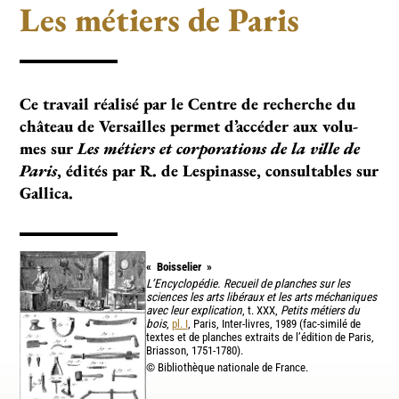
Les métiers de Paris
Ce tra­­­vail réa­­­lisé par le Centre de recher­­­che du
châ­­­teau de Versailles per­­­met d’accé­­­der aux volu­­
mes sur
Les métiers et corporations de la ville de
Paris
, édités par R. de Lespinasse, consultables sur
Gallica.
«
Boisselier
»
L’Encyclopédie. Recueil de planches sur les
sciences les arts libéraux et les arts méchaniques
avec leur explication
, t. XXX,
Petits métiers du
bois
,
pl. I
, Paris, Inter-livres, 1989 (fac-similé de
textes et de planches extraits de l’édition de Paris,
Briasson, 1751-1780).
© Bibliothèque nationale de France.