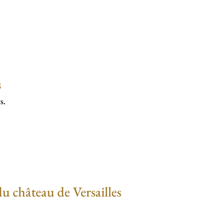
s
s.
u château de Versailles