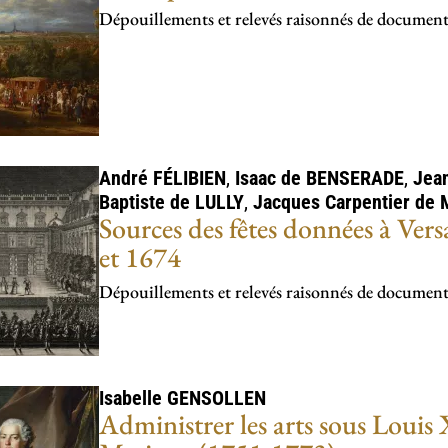
Dépouillements et relevés raisonnés de document
André
FÉLIBIEN
,
Isaac de
BENSERADE
,
Jean
Baptiste de
LULLY
,
Jacques Carpentier de
Sources des fêtes données à Ver
et 1674
Dépouillements et relevés raisonnés de document
Isabelle
GENSOLLEN
Administrer les arts sous Louis 