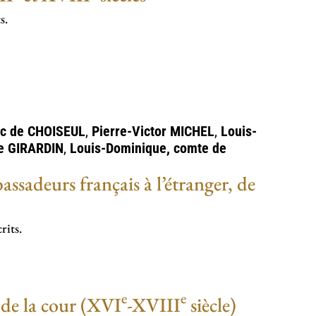
s.
uc de
CHOISEUL
,
Pierre-Victor
MICHEL
,
Louis-
de
GIRARDIN
,
Louis-Dominique, comte de
ssadeurs français à l’étranger, de
rits.
e
e
 de la cour (XVI
-XVIII
siècle)