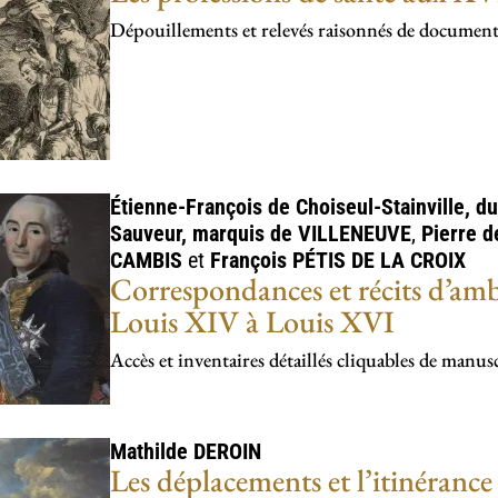
Dépouillements et relevés raisonnés de document
Étienne-François de Choiseul-Stainville, d
Sauveur, marquis de
VILLENEUVE
,
Pierre 
CAMBIS
et
François
PÉTIS DE LA CROIX
Correspondances et récits d’amba
Louis XIV à Louis XVI
Accès et inventaires détaillés cliquables de manusc
Mathilde
DEROIN
Les déplacements et l’itinérance