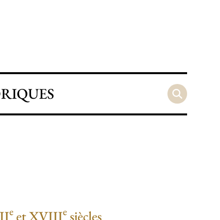
ORIQUES
e
e
II
et XVIII
siècles