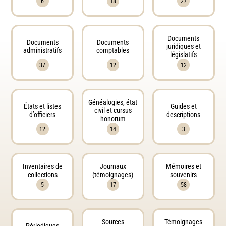
6
18
27
Documents
Documents
Documents
juridiques et
administratifs
comptables
législatifs
37
12
12
Généalogies, état
États et listes
Guides et
civil et cursus
d’officiers
descriptions
honorum
12
14
3
Inventaires de
Journaux
Mémoires et
collections
(témoignages)
souvenirs
5
17
58
Sources
Témoignages