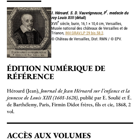
r
I. Héroard. S. D. Vauvrigneuse, P
. medecin du
roy Louis XIII
(détail)
e
XVII
siècle, burin, 16,1 × 10,4 cm, Versailles,
Musée national des châteaux de Versailles et de
Trianon,
INV.GRAV.LP 29 bis.58.2
.
© Château de Versailles, Dist. RMN / © EPV.
ÉDITION NUMÉRIQUE DE
RÉFÉRENCE
Héroard (Jean),
Journal de Jean Héroard sur l’enfance et la
jeunesse de Louis XIII (1601-1628)
, publié par E. Soulié et É.
de Barthélemy, Paris, Firmin Didot frères, fils et cie, 1868, 2
vol.
ACCÈS AUX VOLUMES