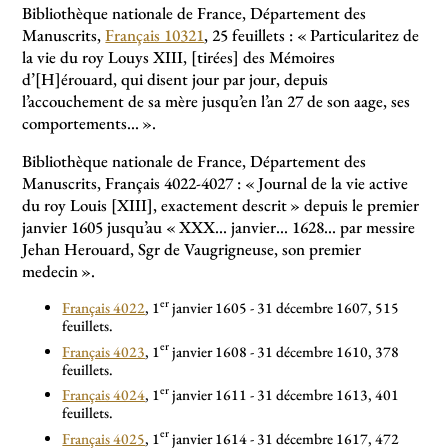
Bibliothèque nationale de France, Département des
Manuscrits,
Français 10321
, 25 feuillets : «
Particularitez de
la vie du roy Louys XIII, [tirées] des Mémoires
d’[H]érouard, qui disent jour par jour, depuis
l’accouchement de sa mère jusqu’en l’an 27 de son aage, ses
comportements...
».
Bibliothèque nationale de France, Département des
Manuscrits, Français 4022-4027 : «
Journal de la vie active
du roy Louis [XIII], exactement descrit
» depuis le premier
janvier 1605 jusqu’au «
XXX... janvier... 1628... par messire
Jehan Herouard, Sgr de Vaugrigneuse, son premier
medecin
».
er
Français 4022
, 1
janvier 1605 - 31 décembre 1607, 515
feuillets.
er
Français 4023
, 1
janvier 1608 - 31 décembre 1610, 378
feuillets.
er
Français 4024
, 1
janvier 1611 - 31 décembre 1613, 401
feuillets.
er
Français 4025
, 1
janvier 1614 - 31 décembre 1617, 472