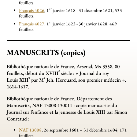
feuillets.
er
Français 4026
, 1
janvier 1618 - 31 décembre 1621, 533
feuillets.
er
Français 4027
, 1
janvier 1622 - 30 janvier 1628, 469
feuillets.
MANUSCRITS (copies)
Bibliothèque nationale de France, Arsenal, Ms-3558, 80
e
feuillets, début du XVIII
siècle : «
Journal du roy
e
e
Louis XIII
par M
Jeh. Herouard, son premier médecin
»,
1614-1617.
Bibliothèque nationale de France, Département des
Manuscrits, NAF 13008-130011 : copie manuscrite du
Journal sur l’enfance et la jeunesse de Louis XIII par Simon
Courtaud :
NAF 13008
, 26 septembre 1601 – 31 décembre 1604, 171
feuillets.