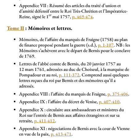
Appendice VII : Résumé des articles du traité d’union et
d’amitié défensif entre le Roi Très-Chrétien et l’Impératrice-
er
Reine, signé le 1
mai 1757,
p. 469-474
.
Tome II
: Mémoires et lettres.
Mémoires, de l’affaire du marquis de Fraigne (1758) au plan
de finance proposé pendant la guerre (s.d.),
p. 1-107
. NB : les
Mémoires s’achèvent avec le départ de Bernis pour le conclave
de 1769.
Lettres de l’abbé comte de Bernis, du 20 janvier 1757 au
12 mars 1761, adressées au duc de Choiseul, à la marquise de
Pompadour et au roi,
p. 111-372
. Comprend aussi quelques
lettres reçues du roi par Bernis et des mémoires qu’il a
adressés.
Appendice VIII : l’affaire du marquis de Fraigne,
p. 375-406
.
Appendice IX : l’affaire du décret de Venise,
p. 407-410
.
Appendice X : circulaire aux ambassadeurs et ministres du
Roi sur l’entrée de Bernis aux affaires étrangères et sur sa
retraite,
p. 411-412
.
Appendice XI : négociations de Bernis avec la cour de Vienne
en vue de la paix,
p. 413-471
.