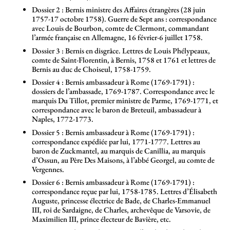
Dossier 2 : Bernis ministre des Affaires étrangères (28 juin
1757-17 octobre 1758). Guerre de Sept ans : correspondance
avec Louis de Bourbon, comte de Clermont, commandant
l’armée française en Allemagne, 16 février-6 juillet 1758.
Dossier 3 : Bernis en disgrâce. Lettres de Louis Phélypeaux,
comte de Saint-Florentin, à Bernis, 1758 et 1761 et lettres de
Bernis au duc de Choiseul, 1758-1759.
Dossier 4 : Bernis ambassadeur à Rome (1769-1791) :
dossiers de l’ambassade, 1769-1787. Correspondance avec le
marquis Du Tillot, premier ministre de Parme, 1769-1771, et
correspondance avec le baron de Breteuil, ambassadeur à
Naples, 1772-1773.
Dossier 5 : Bernis ambassadeur à Rome (1769-1791) :
correspondance expédiée par lui, 1771-1777. Lettres au
baron de Zuckmantel, au marquis de Canillia, au marquis
d’Ossun, au Père Des Maisons, à l’abbé Georgel, au comte de
Vergennes.
Dossier 6 : Bernis ambassadeur à Rome (1769-1791) :
correspondance reçue par lui, 1758-1785. Lettres d’Élisabeth
Auguste, princesse électrice de Bade, de Charles-Emmanuel
III, roi de Sardaigne, de Charles, archevêque de Varsovie, de
Maximilien III, prince électeur de Bavière, etc.