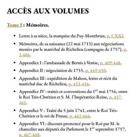
ACCÈS AUX VOLUMES
Tome I
: Mémoires.
Lettre à sa nièce, la marquise du Puy-Montbrun,
p. CXXI
.
Mémoires, de sa naissance (22 mai 1715) aux négociations
menées par le maréchal de Richelieu (campagne de 1757),
p.
1-406
.
Appendice I : l’ambassade de Bernis à Venise,
p. 409-448
.
Appendice II : négociation de 1755,
p. 449-450
.
Appendice III : expédition de Mahon, lettre et récit du
maréchal duc de Richelieu,
p. 451-456
.
er
Appendice IV : traités et conventions du 1
mai 1756, entre
le Roi Très-Chrétien et S. M. l’Impératrice-Reine,
p. 457-
461
.
Appendice V : Traité du 5 juin 1741, entre le Roi Très-
Chrétien et le roi de Prusse,
p. 462-466
.
Appendice VI : discours prononcé pour le Roi par M. le
er
chancelier aux députés du Parlement le 1
septembre 1757,
p. 467-468
.