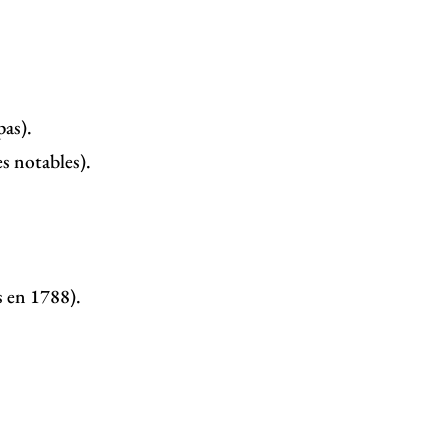
pas).
es notables).
s en 1788).