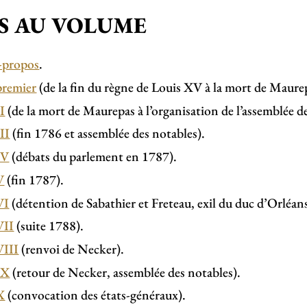
S AU VOLUME
-propos
.
premier
(de la fin du règne de Louis XV à la mort de Maure
II
(de la mort de Maurepas à l’organisation de l’assemblée d
III
(fin 1786 et assemblée des notables).
IV
(débats du parlement en 1787).
V
(fin 1787).
VI
(détention de Sabathier et Freteau, exil du duc d’Orléan
VII
(suite 1788).
VIII
(renvoi de Necker).
IX
(retour de Necker, assemblée des notables).
X
(convocation des états-généraux).