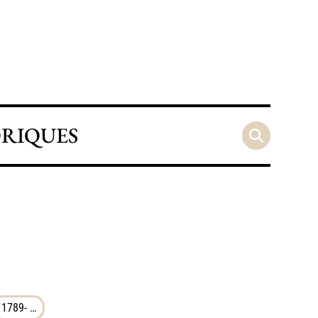
ORIQUES
1789- …