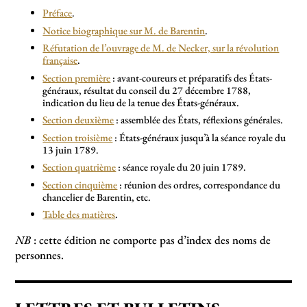
Préface
.
Notice biographique sur M. de Barentin
.
Réfutation de l’ouvrage de M. de Necker, sur la révolution
française
.
Section première
: avant-coureurs et préparatifs des États-
généraux, résultat du conseil du 27 décembre 1788,
indication du lieu de la tenue des États-généraux.
Section deuxième
: assemblée des États, réflexions générales.
Section troisième
: États-généraux jusqu’à la séance royale du
13 juin 1789.
Section quatrième
: séance royale du 20 juin 1789.
Section cinquième
: réunion des ordres, correspondance du
chancelier de Barentin, etc.
Table des matières
.
NB
: cette édition ne comporte pas d’index des noms de
personnes.