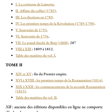
I. La comtesse de Lamotte
.
II. Affaire du collier (1785)
.
III. Les élections en 1789
.
IV. Les premiers temps de la Révolution (1789-1790)
.
V. Souvenirs de 1793
.
VI. Souvenirs de 1794
.
VII. Le grand-duché de Berg (1808)
. 287
VIII à XIII
: 1809 à 1812.
Table des matières du vol. I
.
TOME II
XIV et XV
: fin du Premier empire.
XVI à XVIII : les premiers temps de la Restauration (1814)
.
XIX à XXII : les commencements de la seconde Restauration
(1815)
.
Table des matières du vol. II
.
NB
: aucune des éditions disponibles en ligne ne comporte