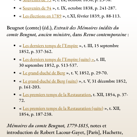
«
Souvenirs de 94
», t. IX, octobre 1838, p. 241-287.
«
Les élections en 1789
», t.XI, février 1839, p. 88-113.
Beugnot (comte) (éd.),
Extrait des Mémoires inédits du
comte Beugnot, ancien ministre
, dans
Revue contemporaine
:
«
Les derniers temps de l’Empire
», t. III, 15 septembre
1852, p. 337-362.
«
Les derniers temps de l’Empire (suite)
»
, t. III,
30 septembre 1852, p. 513-537.
«
Le grand-duché de Berg
», t. V, 1852, p. 29-70.
«
Le grand-duché de Berg (suite)
», t. V, 31 décembre 1852,
p. 161-203.
«
Les premiers temps de la Restauration
, t. XII, 1854, p. 37-
72.
«
Les premiers temps de la Restauration (suite)
», t. XII,
1854, p. 187-238.
Mémoires du comte Beugnot, 1779-1815
, notes et
introduction de Robert Lacour-Gayet, [Paris], Hachette,