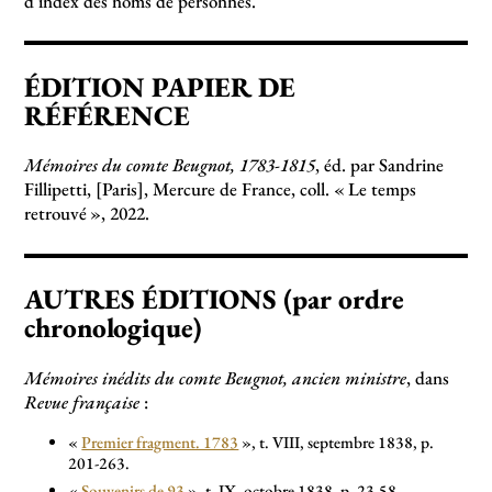
d’index des noms de personnes.
ÉDITION PAPIER DE
RÉFÉRENCE
Mémoires du comte Beugnot, 1783-1815
, éd. par Sandrine
Fillipetti, [Paris], Mercure de France, coll. «
Le temps
retrouvé
», 2022.
AUTRES ÉDITIONS (par ordre
chronologique)
Mémoires inédits du comte Beugnot, ancien ministre
, dans
Revue française
:
«
Premier fragment. 1783
», t. VIII, septembre 1838, p.
201-263.
«
Souvenirs de 93
», t. IX, octobre 1838, p. 23-58.