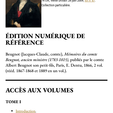
74 cm, vente Drouot 26 juin 2009,
lot n°87
.
Collection particulière.
ÉDITION NUMÉRIQUE DE
RÉFÉRENCE
Beugnot (Jacques-Claude, comte),
Mémoires du comte
Beugnot, ancien ministre (1783-1815)
, publiés par le comte
Albert Beugnot son petit-fils, Paris, E. Dentu, 1866, 2 vol.
(rééd. 1867-1868 et 1889 en un vol.).
ACCÈS AUX VOLUMES
TOME I
Introduction
.