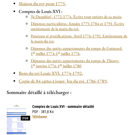
Maison du roy pour 1775
.
Comptes de Louis XVI :
[le Dauphin]. 1772-1774. Écrits tout entiers de sa main
.
Dépenses particulières. Années 1775-1784 et 1791. Écrits
entièrement de la main du roi
.
Pensions et gratifications. Avril 1776-1792. Entièrement de
la main du roi
.
Dépenses des petits appartements du temps de Guimard.
er
er
1
juillet 1774-1
juillet 1776
.
Dépenses des petits appartements du temps de Thierry.
er
er
1
janvier 1776-1
juillet 1780
Bons du roi Louis XVI. 1774-1792
.
Copie de 84 cartes à jouer. Jeu du roi. 1786-1789
.
Sommaire détaillé à télécharger :
Comptes de Louis XVI - sommaire détaillé
PDF - 381,8 Ko
Télécharger
PDF