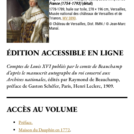
France (1754-1793)
(détail)
1778-1789, huile sur toile, 278 × 196 cm, Versailles,
Musée national des châteaux de Versailles et de
Trianon,
MV 3890
.
© Château de Versailles, Dist. RMN / © Jean-Marc
Manaï.
ÉDITION ACCESSIBLE EN LIGNE
Comptes de Louis XVI publiés par le comte de Beauchamp
d’après le manuscrit autographe du roi conservé aux
Archives nationales
, édités par Raymond de Beauchamp,
préface de Gaston Schéfer, Paris, Henri Leclerc, 1909.
ACCÈS AU VOLUME
Préface.
Maison du Dauphin en 1772
.