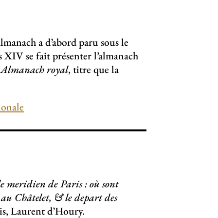
lmanach a d’abord paru sous le
s XIV se fait présenter l’almanach
e
Almanach royal
, titre que la
ionale
le meridien de Paris : où sont
& au Châtelet, & le depart des
ris, Laurent d’Houry.