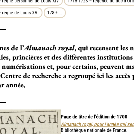
 règne personnel de Louis XIV
1715-1723 – régence du duc d’Orl
 règne de Louis XVI
1789- …
mes de l’
Almanach royal
, qui recen­sent le
les, prin­ciè­res et des dif­fé­ren­tes ins­ti­tu­t
e numé­ri­sa­tions et, pour cer­tains, peu­vent m
 Centre de recher­che a regroupé ici les accès 
ar année.
Page de titre de l’édition de 1700
Almanach royal, pour l’année mil sept
Bibliothèque nationale de France.