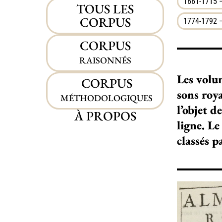
1661-1715 –
TOUS LES
CORPUS
1774-1792 –
CORPUS
RAISONNÉS
Les volu­
CORPUS
sons roya­
MÉTHODOLOGIQUES
l’objet d
À PROPOS
ligne. Le
classés p