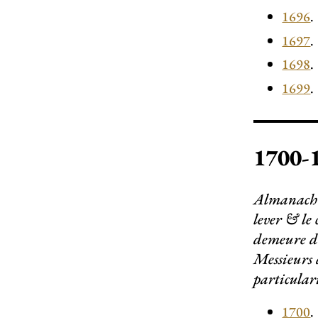
1696
.
1697
.
1698
.
1699
.
1700-
Almanach ro
lever & le 
demeure de
Messieurs 
particular
1700
.