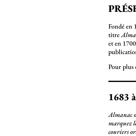
PRÉS
Fondé en 1
titre
Alman
et en 1700
publicatio
Pour plus 
1683 
Almanac ou
marquez les
couriers o