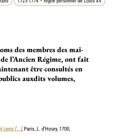
éans
1723-1774 – règne personnel de Louis XV
s noms des mem­bres des mai­
ions de l’Ancien Régime, ont fait
ain­te­nant être consul­tés en
publics aux­dits volu­mes,
 cens [...]
, Paris, L. d’Houry, 1700,