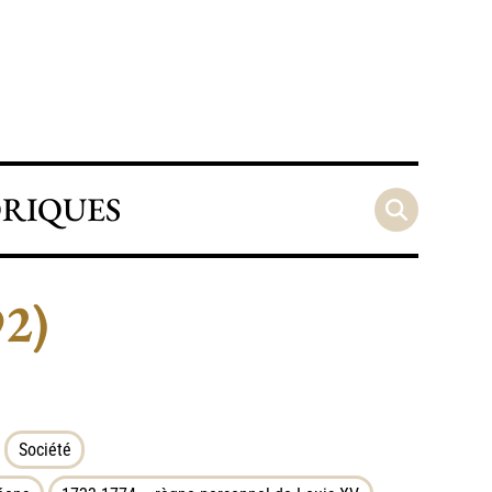
ORIQUES
92)
Société