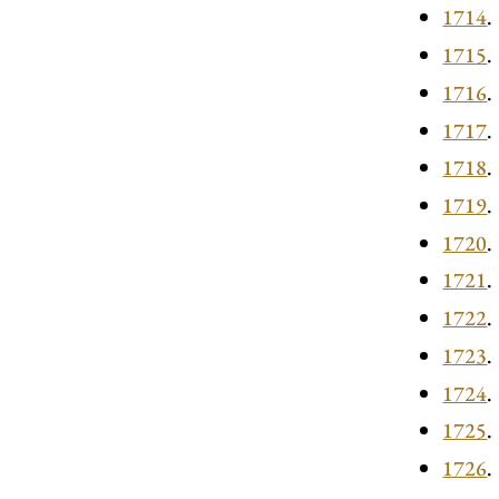
1714
.
1715
.
1716
.
1717
.
1718
.
1719
.
1720
.
1721
.
1722
.
1723
.
1724
.
1725
.
1726
.