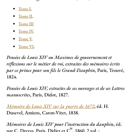
Tome I
.
Tome II
.
Tome III
Tome IV
.
Tome V
.
Tome VI
.
Pensées de Louis XIV ou Maximes de gouvernement et
réflexions sur le métier de roi, extraites des mémoires écrits
par ce prince pour son fils le Grand-Dauphin
, Paris, Trouvé,
1824.
Pensées de Louis XIV, extraites de ses ouvrages et de ses Lettres
manuscrites
, Paris, Didot, 1827.
Mémoire de Louis XIV sur la guerre de 1672
, éd. H.
Dusevel, Amiens, Caron-Vitet, 1838.
Mémoires de Louis XIV pour l’instruction du dauphin
, éd.
ie
par C. Dreyss, Paris, Didier et C
, 1860, 2 vol. :