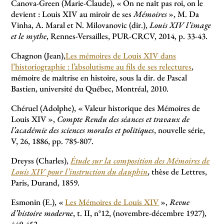
Canova-Green (Marie-Claude), «
On ne naît pas roi, on le
devient : Louis XIV au miroir de ses
Mémoires
», M. Da
Vinha, A. Maral et N. Milovanovic (dir.),
Louis XIV l’image
et le mythe
, Rennes-Versailles, PUR-CRCV, 2014, p. 33-43.
Chagnon (Jean),
Les mémoires de Louis XIV dans
l’historiographie : l’absolutisme au fils de ses relectures
,
mémoire de maîtrise en histoire, sous la dir. de Pascal
Bastien, université du Québec, Montréal, 2010.
Chéruel (Adolphe), «
Valeur historique des Mémoires de
Louis XIV
»,
Compte Rendu des séances et travaux de
l’académie des sciences morales et politiques
, nouvelle série,
V, 26, 1886, pp. 785-807.
Dreyss (Charles),
Étude sur la composition des Mémoires de
Louis XIV pour l’instruction du dauphin
, thèse de Lettres,
Paris, Durand, 1859.
Esmonin (E.), «
Les Mémoires de Louis XIV
»,
Revue
d’histoire moderne
, t. II, n°12, (novembre-décembre 1927),
449-452.