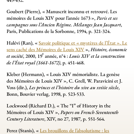
Goubert (Pierre), «
Manuscrit inconnu et retrouvé. Les
mémoires de Louis XIV pour l’année 1673
»,
Paris et ses
campagnes sous l’Ancien Régime. Mélanges Jean Jacquart
,
Paris, Publications de la Sorbonne, 1994, p. 321-324.
Halévi (Ran), «
Savoir politique et «
mystères de l’État
». Le
sens caché des Mémoires de Louis XIV
»,
Histoire, économie
e
et société
, 2000, 19
année, n°4 :
Louis XIV et la construction
de l’État royal (1661-1672)
, p. 451-468.
Kleber (Hermann), «
Louis XIV mémorialiste. La genèse
des Mémoires de Louis XIV
», C. Grell, W. Paravicini et J.
Voss (dir.),
Les princes et l’histoire du xive au xviiie siècle
,
Bonn, Bouvier verlag, 1998, p. 523-533.
Lockwood (Richard D.), «
The “I” of History in the
Mémoires of Louis XIV
»,
Papers on French Seventeenth
Century Literature
, XIV, no 27, 1987, p. 551-564.
Perez (Stanis), «
Les brouillons de l’absolutisme : les