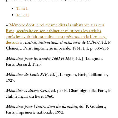
Tome I
.
Tome II
.
«
Mémoire dont le roi mesme dicta la substance au sieur
Rose, secrétaire en son cabinet et relut tous les articles,
après les avoir fait estendre en sa présence en la forme cy-
dessous
»,
Lettres, instructions et mémoires de Colbert
, éd. P.
Clément, Paris, imprimerie impériale, 1861, t. I, p. 535-536.
Mémoires pour les années 1661 et 1666
, éd. J. Longnon,
Paris, Bossard, 1923.
Mémoires de Louis XIV
, éd. J. Longnon, Paris, Taillandier,
1927.
Mémoires et divers écrits
, éd. par B. Champigneulle, Paris, le
club français du livre, 1960.
Mémoires pour l’instruction du dauphin
, éd. P. Goubert,
Paris, imprimerie nationale, 1992.