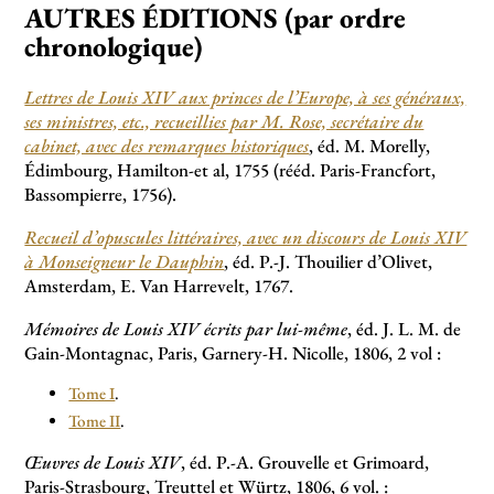
AUTRES ÉDITIONS (par ordre
chronologique)
Lettres de Louis XIV aux princes de l’Europe, à ses généraux,
ses ministres, etc., recueillies par M. Rose, secrétaire du
cabinet, avec des remarques historiques
, éd. M. Morelly,
Édimbourg, Hamilton-et al, 1755 (rééd. Paris-Francfort,
Bassompierre, 1756).
Recueil d’opuscules littéraires, avec un discours de Louis XIV
à Monseigneur le Dauphin
, éd. P.-J. Thouilier d’Olivet,
Amsterdam, E. Van Harrevelt, 1767.
Mémoires de Louis XIV écrits par lui-même
, éd. J. L. M. de
Gain-Montagnac, Paris, Garnery-H. Nicolle, 1806, 2 vol :
Tome I
.
Tome II
.
Œuvres de Louis XIV
, éd. P.-A. Grouvelle et Grimoard,
Paris-Strasbourg, Treuttel et Würtz, 1806, 6 vol. :