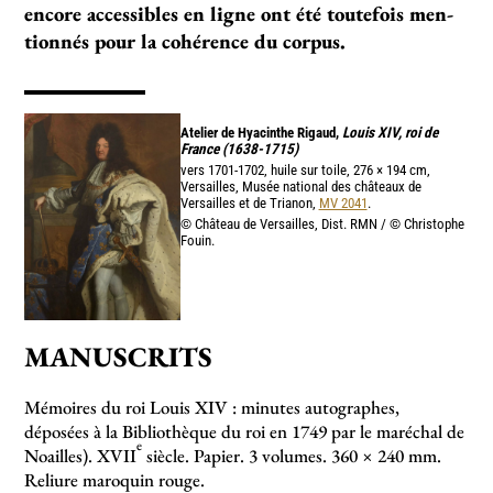
encore acces­si­bles en ligne ont été tou­te­fois men­
tion­nés pour la cohé­rence du cor­pus.
Atelier de Hyacinthe Rigaud,
Louis XIV, roi de
France (1638-1715)
vers 1701-1702, huile sur toile, 276 × 194 cm,
Versailles, Musée national des châteaux de
Versailles et de Trianon,
MV 2041
.
© Château de Versailles, Dist. RMN / © Christophe
Fouin.
MANUSCRITS
Mémoires du roi Louis XIV : minutes autographes,
déposées à la Bibliothèque du roi en 1749 par le maréchal de
e
Noailles). XVII
siècle. Papier. 3 volumes. 360 × 240 mm.
Reliure maroquin rouge.