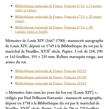
Bibliothèque nationale de France, Français 6732, t. I (années
1661 et 1666)
.
Bibliothèque nationale de France, Français 6733, t. II (année
1666)
.
Bibliothèque nationale de France, Français 6734, t. III
(années 1666 et 1668)
.
Mémoires de Louis XIV (1667-1700) : manuscrit autographe
de Louis XIV, déposé en 1749 à la Bibliothèque du roi par le
e
maréchal de Noailles. XVII
siècle. Papier. 3 vol. de 218, 290
et 143 feuillets. 355 × 235 mm. Reliure maroquin rouge, aux
armes du roi.
Bibliothèque nationale de France, Français 10329
Bibliothèque nationale de France, Français 10330
Bibliothèque nationale de France, Français 10331
«
Mémoires faits sous les yeux du feu roy [Louis XIV]
»,
rédigés par Paul Pellisson-Fontanier : manuscrit autographe,
déposé en 1758 à la Bibliothèque du roi par le maréchal de
e
Noailles. XVII
siècle. Papier. 2 vol. de 294 et 270 feuillets.