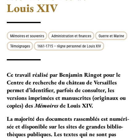
Louis XIV
Mémoires et souvenirs
Administration et finances
Guerre et Marine
Témoignages
1661-1715 – règne personnel de Louis XIV
Ce travail réalisé par Benjamin Ringot pour le
Centre de recherche du château de Versailles
permet d’identifier, parfois de consulter, les
versions imprimées et manuscrites (originaux ou
copies) des
Mémoires
de Louis XIV.
La majo­rité des docu­ments ras­sem­blés est numé­ri­
sée et dis­po­ni­ble sur les sites de gran­des biblio­
thè­ques publi­ques. Les tex­tes qui ne sont pas