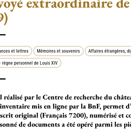
voyé extraordinaire d
9)
nces et lettres
Mémoires et souvenirs
Affaires étrangères, d
 règne personnel de Louis XIV
il réa­lisé par le Centre de recher­che du châ­te
’inven­taire mis en ligne par la BnF, per­met d’
crit ori­gi­nal (Français 7200), numé­risé et c
­sonné de docu­ments a été opéré parmi les piè