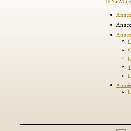
de Sa Maje
Année
Année
Année
C
C
L
T
L
Année
L