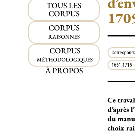
d’en
TOUS LES
CORPUS
170
CORPUS
RAISONNÉS
CORPUS
Corresponda
MÉTHODOLOGIQUES
1661-1715 –
À PROPOS
Ce tra­va
d’après l
du manus­
choix rai