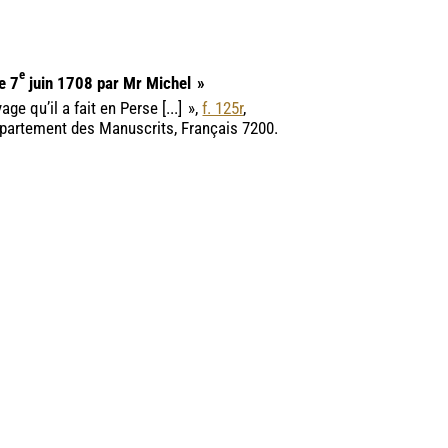
e
e 7
juin 1708 par Mr Michel
»
e qu’il a fait en Perse [...]
»,
f. 125r
,
épartement des Manuscrits, Français 7200.