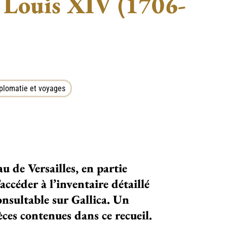
e Louis XIV (1706-
iplomatie et voyages
au de Versailles, en par­tie
accé­der à l’inventaire détaillé
onsul­ta­ble sur Gallica. Un
­ces conte­nues dans ce recueil.