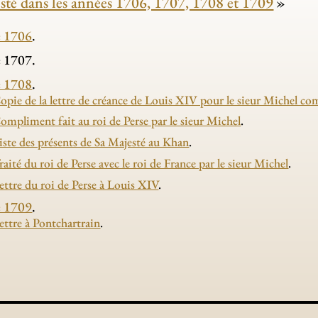
sté dans les années 1706, 1707, 1708 et 1709
»
 1706
.
 1707.
 1708
.
opie de la lettre de créance de Louis XIV pour le sieur Michel c
ompliment fait au roi de Perse par le sieur Michel
.
iste des présents de Sa Majesté au Khan
.
raité du roi de Perse avec le roi de France par le sieur Michel
.
ettre du roi de Perse à Louis XIV
.
 1709
.
ettre à Pontchartrain
.