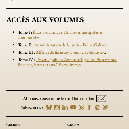
ACCÈS AUX VOLUMES
Tome I :
États provinciaux-Affaires municipales et
communales
.
Tome II :
Administration de la justice-Police-Galères
.
Tome III :
Affaires de finances-Commerce-Industrie
.
Tome IV :
Travaux publics-Affaires religieuses-Protestants-
Sciences, lettres et arts-Pièces diverses
.
Abonnez-vous à notre lettre d'information
Suivez-nous :
Contacts
Cookies