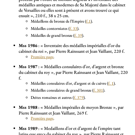
médailles antiques et modernes de Sa Majesté dans le cabinet
de Versailles ou elles sont à présent et avons trouvé ce qui
ensuit
», 210 f., 38 x 25 cm.
Médaillons de bronze de l’Empire (
f.1
).
Médailles contorniates (
f. 33
).
Médailles de grand bronze (
f. 39
).
Mss 1986
: «
Inventaire des médailles impérialles d’or du
cabinet du roi
», par Pierre Rainssant et Jean Vaillant, 220 f.
Première page
.
Mss 1987
: «
Médailles consulaires d’or, d’argent et bronze
du cabinet du roy
», par Pierre Rainssant et Jean Vaillant, 220
f.
Médailles consulaires d’or, d’argent et de cuivre (
f. 1
).
Médailles consulaires de grand bronze (
f. 301
).
Deites romaines et autres (
f. 379
).
Mss 1988
: «
Médailles impérailes de moyen Bronze
», par
Pierre Rainssant et Jean Vaillant, 269 f.
Première page
.
Mss 1989
: «
Medaillons d’or et d’argent de l’empire tant
latins que grecs du gabinet du roy
», par Pierre Rainssant et