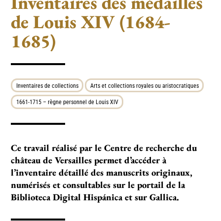
Inventaires des médailles
de Louis XIV (1684-
1685)
Inventaires de collections
Arts et collections royales ou aristocratiques
1661-1715 – règne personnel de Louis XIV
Ce tra­­vail réa­­lisé par le Centre de recher­­che du
châ­­teau de Versailles per­­met d’accé­­der à
l’inventaire détaillé des manus­crits ori­­gi­­naux,
numé­­risés et consul­­ta­­bles sur le portail de la
Biblioteca Digital Hispánica et sur Gallica.