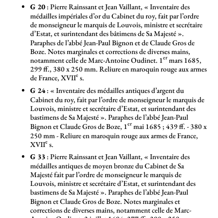
G 20
: Pierre Rainssant et Jean Vaillant, «
Inventaire des
médailles impériales d’or du Cabinet du roy, fait par l’ordre
de monseigneur le marquis de Louvois, ministre et secrétaire
d’Estat, et surintendant des bâtimens de Sa Majesté
».
Paraphes de l’abbé Jean-Paul Bignon et de Claude Gros de
Boze. Notes marginales et corrections de diverses mains,
er
notamment celle de Marc-Antoine Oudinet. 1
mars 1685,
299 ff., 380 x 250 mm. Reliure en maroquin rouge aux armes
e
de France, XVII
s.
G 24
: «
Inventaire des médailles antiques d’argent du
Cabinet du roy, fait par l’ordre de monseigneur le marquis de
Louvois, ministre et secrétaire d’Estat, et surintendant des
bastimens de Sa Majesté
». Paraphes de l’abbé Jean-Paul
er
Bignon et Claude Gros de Boze, 1
mai 1685
; 439 ff. - 380 x
250 mm - Reliure en maroquin rouge aux armes de France,
e
XVII
s.
G 33
: Pierre Rainssant et Jean Vaillant, «
Inventaire des
médailles antiques de moyen bronze du Cabinet de Sa
Majesté fait par l’ordre de monseigneur le marquis de
Louvois, ministre et secrétaire d’Estat, et surintendant des
bastimens de Sa Majesté
». Paraphes de l’abbé Jean-Paul
Bignon et Claude Gros de Boze. Notes marginales et
corrections de diverses mains, notamment celle de Marc-