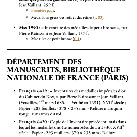
Jean Vaillant, 259 f.
Première page
.
Médaillons grecs des rois et des reines (
f. 83
).
Mss 1990
: «
Inventaire des médailles de petit bronze
», par
Pierre Rainssant et Jean Vaillant, 157 f.
Médailles de petit bronze (
f. 1
).
DÉPARTEMENT DES
MANUSCRITS, BIBLIOTHÈQUE
NATIONALE DE FRANCE (PARIS)
Français 6419
: «
Inventaires des médailles impériales d’or
du Cabinet du Roy,
» par Pierre Rainssant et Jean Vaillant.
er
e
(Versailles, 1
mars 1685. — Vérifié en 1691). XVII
siècle
;
Papier - 283 feuillets - 378 × 235 mm - Reliure maroquin
rouge, aux armes du roi.
Français 6420
: Copie de l’inventaire précédent, mais dans
e
lequel les médailles ont été numérotées de 1 à 1330. XVII
siècle
; Papier - 293 feuillets - 370 × 235 mm - Reliure