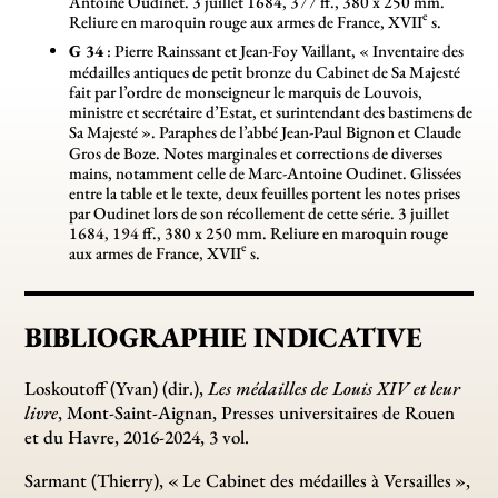
Antoine Oudinet. 3 juillet 1684, 377 ff., 380 x 250 mm.
e
Reliure en maroquin rouge aux armes de France, XVII
s.
G 34
: Pierre Rainssant et Jean-Foy Vaillant, «
Inventaire des
médailles antiques de petit bronze du Cabinet de Sa Majesté
fait par l’ordre de monseigneur le marquis de Louvois,
ministre et secrétaire d’Estat, et surintendant des bastimens de
Sa Majesté
». Paraphes de l’abbé Jean-Paul Bignon et Claude
Gros de Boze. Notes marginales et corrections de diverses
mains, notamment celle de Marc-Antoine Oudinet. Glissées
entre la table et le texte, deux feuilles portent les notes prises
par Oudinet lors de son récollement de cette série. 3 juillet
1684, 194 ff., 380 x 250 mm. Reliure en maroquin rouge
e
aux armes de France, XVII
s.
BIBLIOGRAPHIE INDICATIVE
Loskoutoff (Yvan) (dir.),
Les médailles de Louis XIV et leur
livre
, Mont-Saint-Aignan, Presses universitaires de Rouen
et du Havre, 2016-2024, 3 vol.
Sarmant (Thierry), «
Le Cabinet des médailles à Versailles
»,