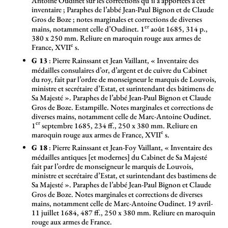
Antoine Oudinet sur les corrections qu’il a apportées à cet
inventaire
; Paraphes de l’abbé Jean-Paul Bignon et de Claude
Gros de Boze
; notes marginales et corrections de diverses
er
mains, notamment celle d’Oudinet. 1
août 1685, 314 p.,
380 x 250 mm. Reliure en maroquin rouge aux armes de
e
France, XVII
s.
G 13
: Pierre Rainssant et Jean Vaillant, «
Inventaire des
médailles consulaires d’or, d’argent et de cuivre du Cabinet
du roy, fait par l’ordre de monseigneur le marquis de Louvois,
ministre et secrétaire d’Estat, et surintendant des bâtimens de
Sa Majesté
». Paraphes de l’abbé Jean-Paul Bignon et Claude
Gros de Boze. Estampille. Notes marginales et corrections de
diverses mains, notamment celle de Marc-Antoine Oudinet.
er
1
septembre 1685, 234 ff., 250 x 380 mm. Reliure en
e
maroquin rouge aux armes de France, XVII
s.
G 18
: Pierre Rainssant et Jean-Foy Vaillant, «
Inventaire des
médailles antiques [et modernes] du Cabinet de Sa Majesté
fait par l’ordre de monseigneur le marquis de Louvois,
ministre et secrétaire d’Estat, et surintendant des bastimens de
Sa Majesté
». Paraphes de l’abbé Jean-Paul Bignon et Claude
Gros de Boze. Notes marginales et corrections de diverses
mains, notamment celle de Marc-Antoine Oudinet. 19 avril-
11 juillet 1684, 487 ff., 250 x 380 mm. Reliure en maroquin
rouge aux armes de France.