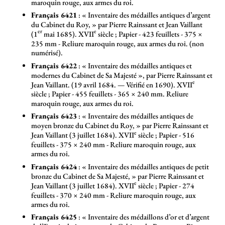
maroquin rouge, aux armes du roi.
Français 6421
: «
Inventaire des médailles antiques d’argent
du Cabinet du Roy,
» par Pierre Rainssant et Jean Vaillant
er
e
(1
mai 1685). XVII
siècle
; Papier - 423 feuillets - 375 ×
235 mm - Reliure maroquin rouge, aux armes du roi. (non
numérisé).
Français 6422
: «
Inventaire des médailles antiques et
modernes du Cabinet de Sa Majesté
», par Pierre Rainssant et
e
Jean Vaillant. (19 avril 1684. — Vérifié en 1690). XVII
siècle
; Papier - 455 feuillets - 365 × 240 mm. Reliure
maroquin rouge, aux armes du roi.
Français 6423
: «
Inventaire des médailles antiques de
moyen bronze du Cabinet du Roy,
» par Pierre Rainssant et
e
Jean Vaillant (3 juillet 1684). XVII
siècle
; Papier - 516
feuillets - 375 × 240 mm - Reliure maroquin rouge, aux
armes du roi.
Français 6424
: «
Inventaire des médailles antiques de petit
bronze du Cabinet de Sa Majesté,
» par Pierre Rainssant et
e
Jean Vaillant (3 juillet 1684). XVII
siècle
; Papier - 274
feuillets - 370 × 240 mm - Reliure maroquin rouge, aux
armes du roi.
Français 6425
: «
Inventaire des médaillons d’or et d’argent