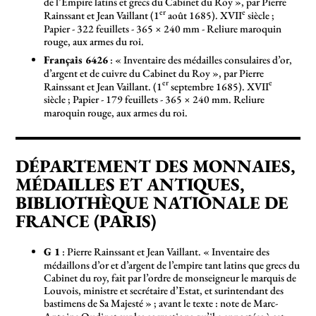
de l’Empire latins et grecs du Cabinet du Roy
», par Pierre
er
e
Rainssant et Jean Vaillant (1
août 1685). XVII
siècle
;
Papier - 322 feuillets - 365 × 240 mm - Reliure maroquin
rouge, aux armes du roi.
Français 6426
: «
Inventaire des médailles consulaires d’or,
d’argent et de cuivre du Cabinet du Roy
», par Pierre
er
e
Rainssant et Jean Vaillant. (1
septembre 1685). XVII
siècle
; Papier - 179 feuillets - 365 × 240 mm. Reliure
maroquin rouge, aux armes du roi.
DÉPARTEMENT DES MONNAIES,
MÉDAILLES ET ANTIQUES,
BIBLIOTHÈQUE NATIONALE DE
FRANCE (PARIS)
G 1
: Pierre Rainssant et Jean Vaillant. «
Inventaire des
médaillons d’or et d’argent de l’empire tant latins que grecs du
Cabinet du roy, fait par l’ordre de monseigneur le marquis de
Louvois, ministre et secrétaire d’Estat, et surintendant des
bastimens de Sa Majesté
»
; avant le texte : note de Marc-