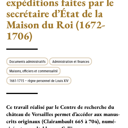
expéditions faites par le
secrétaire d’État de la
Maison du Roi (1672-
1706)
Documents administratifs
Administration et finances
Maisons, officiers et commensalité
1661-1715 – règne personnel de Louis XIV
Ce tra­­­­vail réa­­­­lisé par le Centre de recher­­­­che du
châ­­­­teau de Versailles per­­­­met d’accé­­­­der aux manus­­­
crits ori­­­­gi­­­­naux (Clairambault 665 à 704), numé­­­­