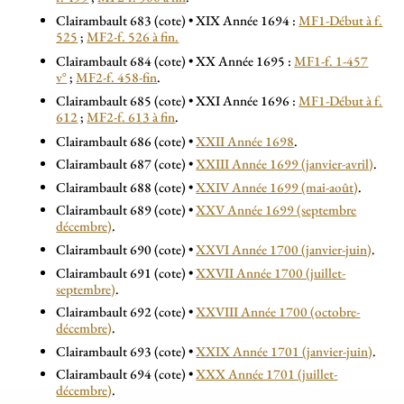
Clairambault 683 (cote) • XIX Année 1694 :
MF1-Début à f.
525
;
MF2-f. 526 à fin.
Clairambault 684 (cote) • XX Année 1695 :
MF1-f. 1-457
v°
;
MF2-f. 458-fin
.
Clairambault 685 (cote) • XXI Année 1696 :
MF1-Début à f.
612
;
MF2-f. 613 à fin
.
Clairambault 686 (cote) •
XXII Année 1698
.
Clairambault 687 (cote) •
XXIII Année 1699 (janvier-avril)
.
Clairambault 688 (cote) •
XXIV Année 1699 (mai-août)
.
Clairambault 689 (cote) •
XXV Année 1699 (septembre
décembre)
.
Clairambault 690 (cote) •
XXVI Année 1700 (janvier-juin)
.
Clairambault 691 (cote) •
XXVII Année 1700 (juillet-
septembre)
.
Clairambault 692 (cote) •
XXVIII Année 1700 (octobre-
décembre)
.
Clairambault 693 (cote) •
XXIX Année 1701 (janvier-juin)
.
Clairambault 694 (cote) •
XXX Année 1701 (juillet-
décembre)
.