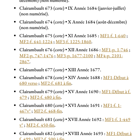
décembre) (non numérisé).
Clairambault 673 (cote) • IX Année 1684 (janvier-juillet)
(non numérisé).
Clairambault 674 (cote) • X Année 1684 (août-décembre)
(non numérisé).
Clairambault 675 (cote) • XI Année 1685 :
MF1-f. 1-640
;
MF2-f. 641-1224
;
MF3-f. 1225-1860
.
Clairambault 676 (cote) • XII Année 1686 :
MF1-p. 1-746
;
MF2-p. 747-1476
;
MF3-p. 1677-2100
;
MF4-p. 2101-
2867
.
Clairambault 677 (cote) • XIII Année 1677.
Clairambault 678 (cote) • XIV Année 1688 :
MF1-Début à
680 verso
;
MF2-f. 681 à fin
.
Clairambault 679 (cote) • XV Année 1690 :
MF1-Début à f.
479
;
MF2-f. 480 à fin
.
Clairambault 680 (cote) • XVI Année 1691 :
MF1-f. 1-
467v°
;
MF2-f. 468-fin
.
Clairambault 681 (cote) • XVII Année 1692 :
MF1-f. 1-449
v°
;
MF2-f. 450-fin
.
Clairambault 682 (cote) • XVIII Année 1693 :
MF1-Début à
f. 499
;
MF2-f. 500 à fin
.