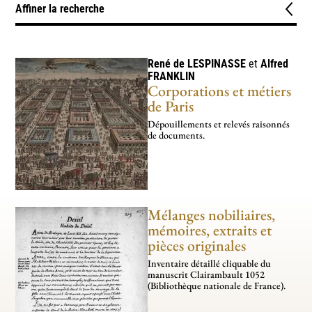
Affiner la recherche
Typologie
Documents administratifs
Documents comptables
1
2
René de
LESPINASSE
et
Alfred
FRANKLIN
Corporations et métiers
Thèmes
de Paris
Fêtes, cérémonies et étiquette
1
Dépouillements et relevés raisonnés
de documents.
Périodes
1610-1643 – règne de Louis XIII
2
1661-1715 – règne personnel de Louis XIV
2
Mélanges nobiliaires,
1715-1723 – régence du duc d’Orléans
mémoires, extraits et
2
pièces originales
Inventaire détaillé cli­­qua­­ble du
manus­­crit Clairambault 1052
(Bibliothèque nationale de France).