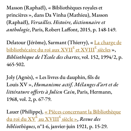
Masson (Raphaël), «
Bibliothèques royales et
princières
», dans Da Vinha (Mathieu), Masson
(Raphaël),
Versailles. Histoire, dictionnaire et
anthologie
, Paris, Robert Laffont, 2015, p. 148-149.
Delatour (Jérôme), Sarmant (Thierry), «
La charge de
e
e
bibliothécaire du roi aux XVII
et XVIII
siècles
»,
Bibliothèque de l’École des chartes
, vol. 152, 1994/2, p.
465-502.
Joly (Agnès), «
Les livres du dauphin, fils de
Louis XV
»,
Humanisme actif. Mélanges d’art et de
littérature offerts à Julien Cain
, Paris, Hermann,
1968, vol. 2, p. 67-79.
Lauer (Philippe),
«
Pièces concernant la Bibliothèque
e
e
du roi du XV
au XVIII
siècle
»
,
Revue des
bibliothèques
, n°1-6, janvier-juin 1921, p. 15-29.