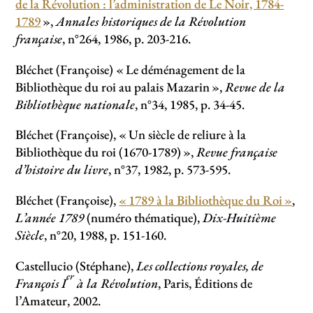
de la Révolution : l’administration de Le Noir, 1784-
1789
»,
Annales historiques de la Révolution
française
, n°264, 1986, p. 203-216.
Bléchet (Françoise) «
Le déménagement de la
Bibliothèque du roi au palais Mazarin
»,
Revue de la
Bibliothèque nationale
, n°34, 1985, p. 34-45.
Bléchet (Françoise), «
Un siècle de reliure à la
Bibliothèque du roi (1670-1789)
»,
Revue française
d’histoire du livre
, n°37, 1982, p. 573-595.
Bléchet (Françoise),
«
1789 à la Bibliothèque du Roi
»
,
L’année 1789
(numéro thématique),
Dix-Huitième
Siècle
, n°20, 1988, p. 151-160.
Castellucio (Stéphane),
Les collections royales, de
er
François I
à la Révolution
, Paris, Éditions de
l’Amateur, 2002.