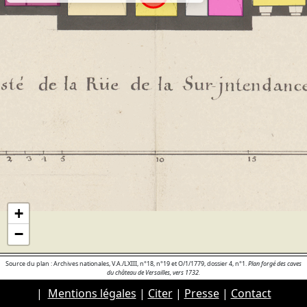
+
−
Source du plan : Archives nationales, V.A./LXIII, n°18, n°19 et O/1/1779, dossier 4, n°1.
Plan forgé des caves
du château de Versailles, vers 1732.
|
Mentions légales
|
Citer
|
Presse
|
Contact