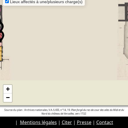
Lieux affectés à une/plusieurs charge(s)
+
−
Source du plan : Archives nationales, V.A./LXIII, n°14, 19.
Plan forgé du rez-de-cour des ailes du Midi et du
Nord du château de Versailles, vers 1732.
|
Mentions légales
|
Citer
|
Presse
|
Contact