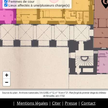
Femmes de cour
Lieux affectés à une/plusieurs charge(s)
+
−
Source du plan : Archives nationales, V.A./LXIII, n°12, n° 16 et n°21.
Plan forgé du premier étage du château
de Versailles, vers 1732.
|
Mentions légales
|
Citer
|
Presse
|
Contact