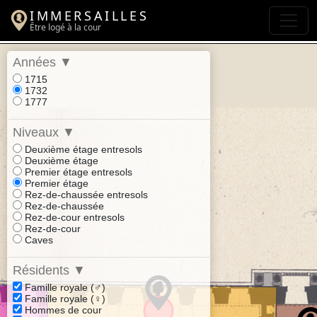
IMMERSAILLES
Être logé à la cour
Années
▼
1715
1732
1777
Niveaux
▼
Deuxième étage entresols
Deuxième étage
Premier étage entresols
Premier étage
Rez-de-chaussée entresols
Rez-de-chaussée
Rez-de-cour entresols
Rez-de-cour
Caves
Résidents
▼
Famille royale (♂)
Famille royale (♀)
Hommes de cour