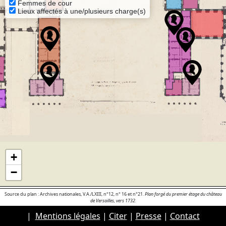
Femmes de cour
Lieux affectés à une/plusieurs charge(s)
+
−
Source du plan : Archives nationales, V.A./LXIII, n°12, n° 16 et n°21.
Plan forgé du premier étage du château
de Versailles, vers 1732.
|
Mentions légales
|
Citer
|
Presse
|
Contact