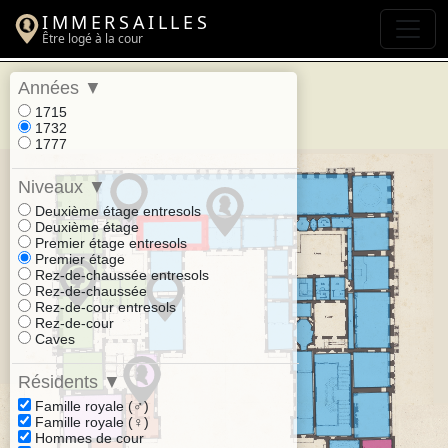
IMMERSAILLES
Être logé à la cour
Années
▼
1715
1732
1777
Niveaux
▼
Deuxième étage entresols
Deuxième étage
Premier étage entresols
Premier étage
Rez-de-chaussée entresols
Rez-de-chaussée
Rez-de-cour entresols
Rez-de-cour
Caves
Résidents
▼
Famille royale (♂)
Famille royale (♀)
Hommes de cour