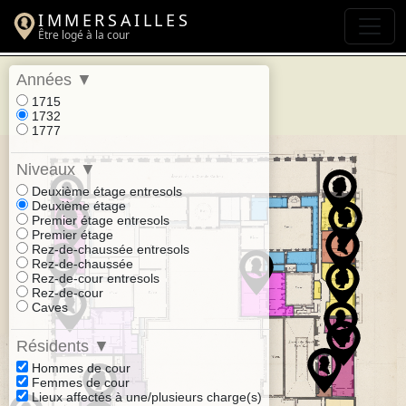
IMMERSAILLES
Être logé à la cour
Années
▼
1715
1732
1777
Niveaux
▼
Deuxième étage entresols
Deuxième étage
Premier étage entresols
Premier étage
Rez-de-chaussée entresols
Rez-de-chaussée
Rez-de-cour entresols
Rez-de-cour
Caves
Résidents
▼
Hommes de cour
Femmes de cour
Lieux affectés à une/plusieurs charge(s)