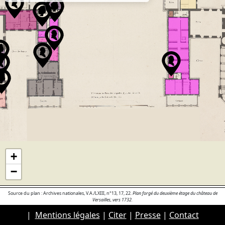
+
−
Source du plan : Archives nationales, V.A./LXIII, n°13, 17, 22.
Plan forgé du deuxième étage du château de
Versailles, vers 1732.
|
Mentions légales
|
Citer
|
Presse
|
Contact