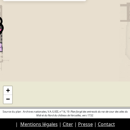
+
−
Source du plan : Archives nationales, V.A./LXIII, n°14, 19.
Plan forgé des entresols du rez-de-cour des ailes du
Midi et du Nord du château de Versailles, vers 1732.
|
Mentions légales
|
Citer
|
Presse
|
Contact