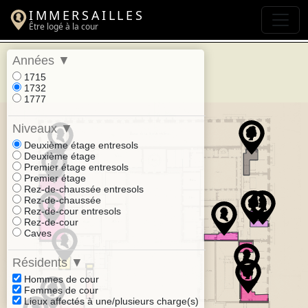
IMMERSAILLES
Être logé à la cour
Années
▼
1715
1732
1777
Niveaux
▼
Deuxième étage entresols
Deuxième étage
Premier étage entresols
Premier étage
Rez-de-chaussée entresols
Rez-de-chaussée
Rez-de-cour entresols
Rez-de-cour
Caves
Résidents
▼
Hommes de cour
Femmes de cour
Lieux affectés à une/plusieurs charge(s)