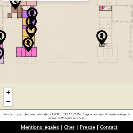
+
−
Source du plan : Archives nationales, V.A./LXIII, n°13, 17, 22.
Plan forgé des entresols du deuxième étage du
château de Versailles, vers 1732.
|
Mentions légales
|
Citer
|
Presse
|
Contact