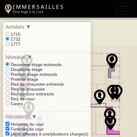
IMMERSAILLES
Être logé à la cour
Années
▼
1715
1732
1777
Niveaux
▼
Deuxième étage entresols
Deuxième étage
Premier étage entresols
Premier étage
Rez-de-chaussée entresols
Rez-de-chaussée
Rez-de-cour entresols
Rez-de-cour
Caves
Résidents
▼
Hommes de cour
Femmes de cour
Lieux affectés à une/plusieurs charge(s)