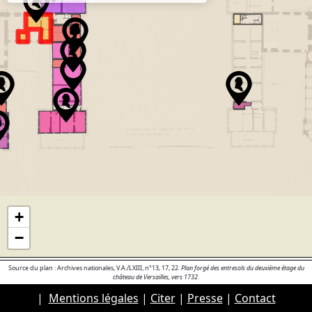
+
−
Source du plan : Archives nationales, V.A./LXIII, n°13, 17, 22.
Plan forgé des entresols du deuxième étage du
château de Versailles, vers 1732.
|
Mentions légales
|
Citer
|
Presse
|
Contact