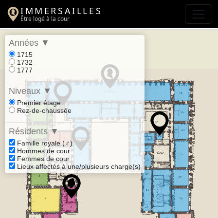
IMMERSAILLES
Être logé à la cour
Années
▼
1715
1732
1777
Niveaux
▼
Premier étage
Rez-de-chaussée
Résidents
▼
Famille royale (♂)
Hommes de cour
Femmes de cour
Lieux affectés à une/plusieurs charge(s)