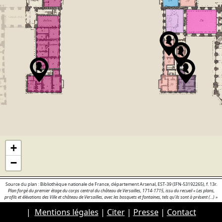
+
−
Source du plan : Bibliothèque nationale de France, département Arsenal, EST-39 (IFN-53192265), f. 13r.
Plan forgé du premier étage du corps central du château de Versailles, 1714-1715, issu du recueil « Les plans,
profils et élévations des Ville et château de Versailles, avec les bosquets et fontaines, tels qu’ils sont à présent (...) »
|
Mentions légales
|
Citer
|
Presse
|
Contact