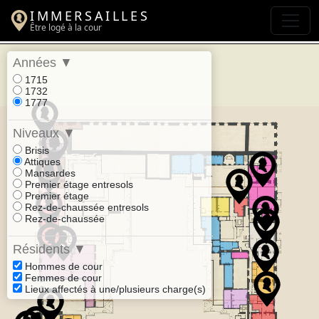
IMMERSAILLES
Être logé à la cour
Années
▼
1715
1732
1777
Niveaux
▼
Brisis
Attiques
Mansardes
Premier étage entresols
Premier étage
Rez-de-chaussée entresols
Rez-de-chaussée
Résidents
▼
Hommes de cour
Femmes de cour
Lieux affectés à une/plusieurs charge(s)