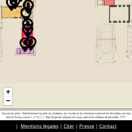
+
−
Source du plan : Établissement public du château, du musée et du domaine national de Versailles, service
des Archives, Liasse 1, n°10_1_1.
Plan forgé des attiques du corps central du château de Versailles, 1777.
|
Mentions légales
|
Citer
|
Presse
|
Contact