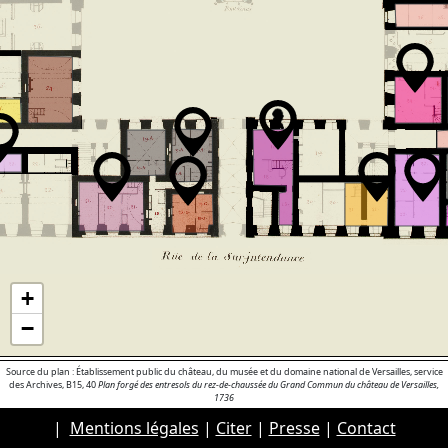
+
−
Source du plan : Établissement public du château, du musée et du domaine national de Versailles, service
des Archives, B15, 40
Plan forgé des entresols du rez-de-chaussée du Grand Commun du château de Versailles,
1736
|
Mentions légales
|
Citer
|
Presse
|
Contact