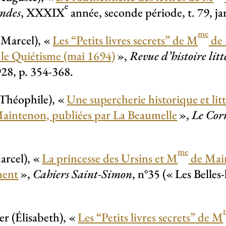
e
ndes
, XXXIX
année, seconde période, t. 79, ja
me
(Marcel), «
Les “Petits livres secrets” de M
de
le Quiétisme (mai 1694)
»,
Revue d’histoire litt
1928, p. 354-368.
(Théophile), «
Une supercherie historique et litt
aintenon, publiées par La Beaumelle
»,
Le Cor
me
rcel), «
La princesse des Ursins et M
de Maint
ment
»,
Cahiers Saint-Simon
, n°35 («
Les Belles-
r (Élisabeth), «
Les “Petits livres secrets” de M