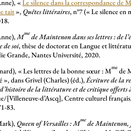
Anne), «
Le silence dans la correspondance de 
se tait
»,
Quêtes littéraires
, n°7 («
Le silence en 
018.
me
Anne),
M
de Maintenon dans ses lettres : de l’é
e de soi
, thèse de doctorat en Langue et littératu
ie Grande, Nantes Université, 2020.
me
nard), «
Les lettres de la bonne sœur : M
de M
é
», dans Grivel (Charles) (éd.),
Écriture de la r
’histoire de la littérature et de critique offerts
/[Villeneuve-d’Ascq], Centre culturel français/P
71-83.
me
Mark),
Queen of Versailles : M
de Maintenon, f