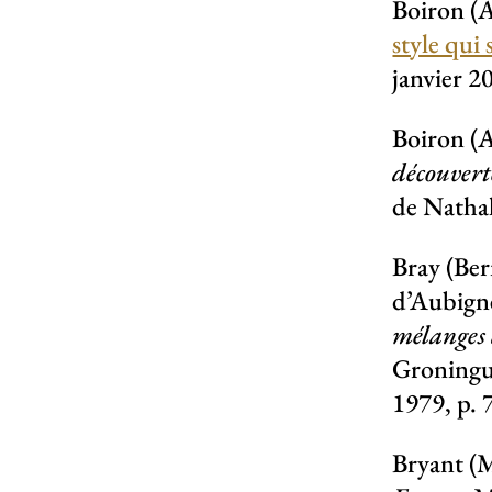
Boiron (
style qui 
janvier 2
Boiron (
découvert
de Nathal
Bray (Ber
d’Aubign
mélanges d
Groningue
1979, p. 
Bryant (