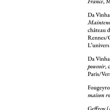
France
, 
Da Vinha 
Maintenon
château d
Rennes/Ce
L’univers
Da Vinha 
pouvoir
, 
Paris/Ver
Fougeyro
maison ro
Geffroy (