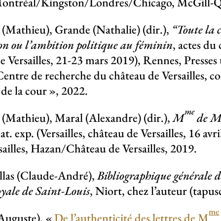
Montréal/Kingston/Londres/Chicago, McGill-Qu
(Mathieu), Grande (Nathalie) (dir.),
“Toute la 
 ou l’ambition politique au féminin
, actes du
e Versailles, 21-23 mars 2019), Rennes, Presses 
ntre de recherche du château de Versailles, col
 de la cour
», 2022.
me
(Mathieu), Maral (Alexandre) (dir.),
M
de Ma
cat. exp. (Versailles, château de Versailles, 16 avri
sailles, Hazan/Château de Versailles, 2019.
llas (Claude-André),
Bibliographique générale 
yale de Saint-Louis
, Niort, chez l’auteur (tapus
me
Auguste), «
De l’authenticité des lettres de M