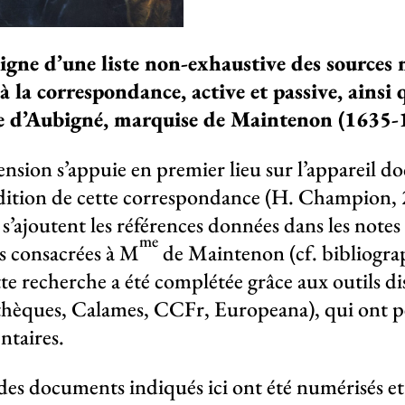
ligne d’une liste non-exhaustive des sources
 à la correspondance, active et passive, ainsi 
e d’Aubigné, marquise de Maintenon (1635-
ension s’appuie en premier lieu sur l’appareil d
dition de cette correspondance (H. Champion,
s’ajoutent les références données dans les notes
me
s consacrées à M
de Maintenon (cf. bibliograp
tte recherche a été complétée grâce aux outils di
thèques, Calames, CCFr, Europeana), qui ont p
ntaires.
s documents indiqués ici ont été numérisés et so