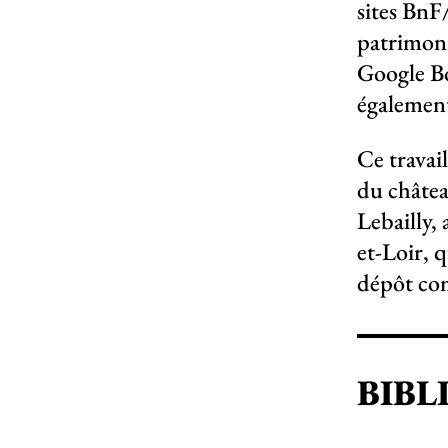
sites BnF
patrimoni
Google Bo
également
Ce travail
du châtea
Lebailly,
et-Loir, 
dépôt co
BIBL