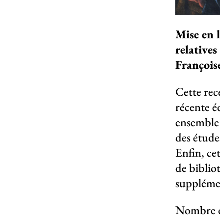
Mise en 
relatives
François
Cette rec
récente é
ensemble 
des étude
Enfin, ce
de biblio
suppléme
Nombre de