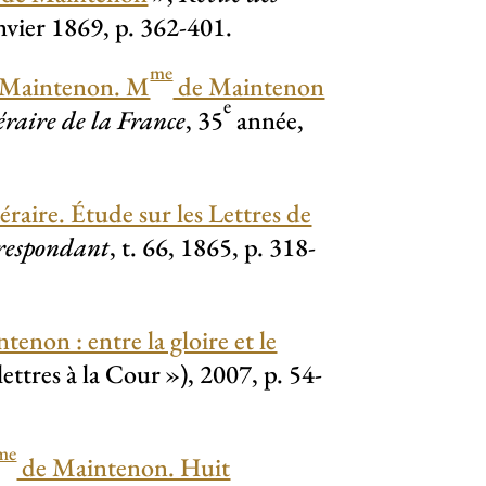
nvier 1869, p. 362-401.
me
 Maintenon. M
de Maintenon
e
éraire de la France
, 35
année,
éraire. Étude sur les Lettres de
respondant
, t. 66, 1865, p. 318-
enon : entre la gloire et le
lettres à la Cour
»), 2007, p. 54-
me
de Maintenon. Huit