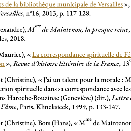
s de la bibliothèque municipale de Versailles
»
ersailles
, n°16, 2013, p. 117-128.
me
lexandre),
M
de Maintenon, la presque reine
les, 2018.
Maurice), «
La correspondance spirituelle de F
on
»,
Revue d’histoire littéraire de la France
, 13
 (Christine), «
J’ai un talent pour la morale : 
ection spirituelle dans sa correspondance avec le
ns Haroche-Bouzinac (Geneviève) (dir.),
Lettre 
 l’âme
, Paris, Klincksieck, 1999, p. 133-147.
me
(Christine), Bots (Hans), «
M
de Maintenon 