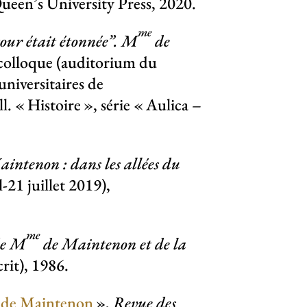
een’s University Press, 2020.
me
cour était étonnée”. M
de
 colloque (auditorium du
universitaires de
l. «
Histoire
», série «
Aulica –
intenon : dans les allées du
l-21 juillet 2019),
me
de M
de Maintenon et de la
crit), 1986.
de Maintenon
»,
Revue des