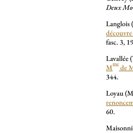
Deux Mo
Langlois 
découvre 
fasc. 3, 
Lavallée 
me
M
de M
344.
Loyau (Ma
renonce
60.
Maisonnie