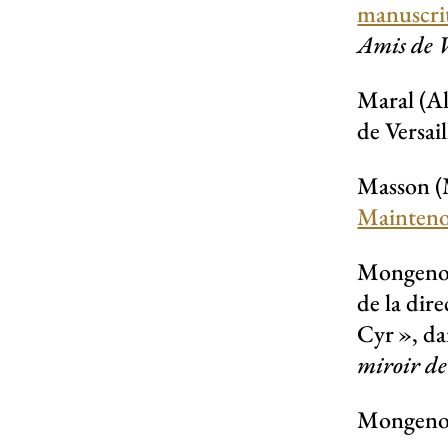
manuscrit
Amis de V
Maral (A
de Versail
Masson (
Mainten
Mongenot
de la dir
Cyr
», da
miroir de
Mongenot 