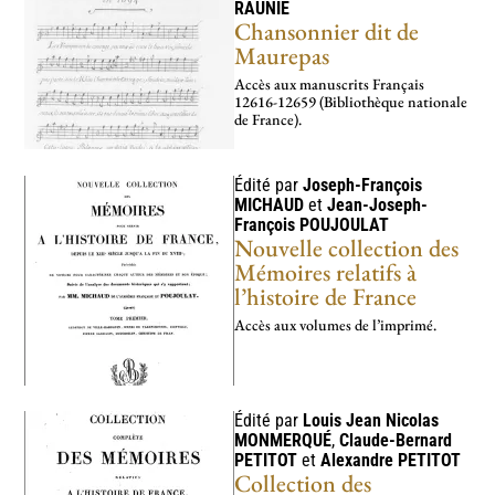
RAUNIÉ
Chansonnier dit de
Maurepas
Accès aux manus­crits Français
12616-12659 (Bibliothèque nationale
de France).
Édité par
Joseph-François
MICHAUD
et
Jean-Joseph-
François
POUJOULAT
Nouvelle collection des
Mémoires relatifs à
l’histoire de France
Accès aux volumes de l’imprimé.
Édité par
Louis Jean Nicolas
MONMERQUÉ
,
Claude-Bernard
PETITOT
et
Alexandre
PETITOT
Collection des