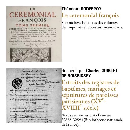
Théodore
GODEFROY
Le ceremonial françois
Sommaires cliquables des volumes
des imprimés et accès aux manuscrits.
Recueilli par
Charles
GUIBLET
DE BOISBISSEY
Extraits des registres de
baptêmes, mariages et
sépultures de paroisses
e
parisiennes (XV
-
e
XVIIII
siècle)
Accès aux manus­crits Français
32585-32594 (Bibliothèque nationale
de France).