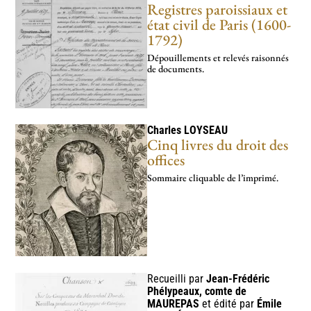
Registres paroissiaux et
état civil de Paris (1600-
1792)
Dépouillements et relevés raisonnés
de documents.
Charles
LOYSEAU
Cinq livres du droit des
offices
Sommaire cliquable de l’imprimé.
Recueilli par
Jean-Frédéric
Phélypeaux, comte de
MAUREPAS
et édité par
Émile