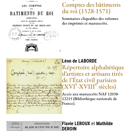
Comptes des bâtiments
du roi (1528-1571)
Sommaires cliquables des volumes
des imprimés et manuscrits.
Léon de
LABORDE
Répertoire alphabétique
d’artistes et artisans tirés
de l’État civil parisien
e
e
(XVI
-XVIII
siècles)
Accès aux manus­crits NAF 12038-
12215 (Bibliothèque nationale de
France).
Flavie
LEROUX
et
Mathilde
DEROIN