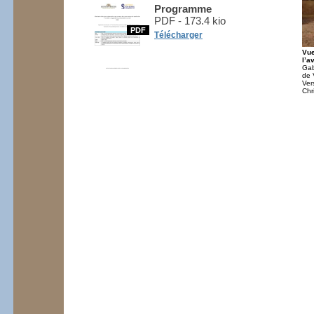
Programme
PDF - 173.4 kio
PDF
Télécharger
Vue
l’a
Gab
de 
Ver
Chr