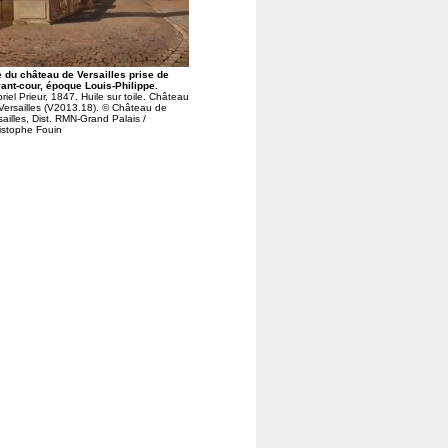
 du château de Versailles prise de
vant-cour, époque Louis-Philippe.
riel Prieur, 1847. Huile sur toile. Château
Versailles (V2013.18). © Château de
sailles, Dist. RMN-Grand Palais /
istophe Fouin