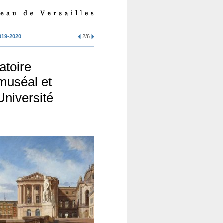
019-2020
2/6
atoire
 muséal et
niversité