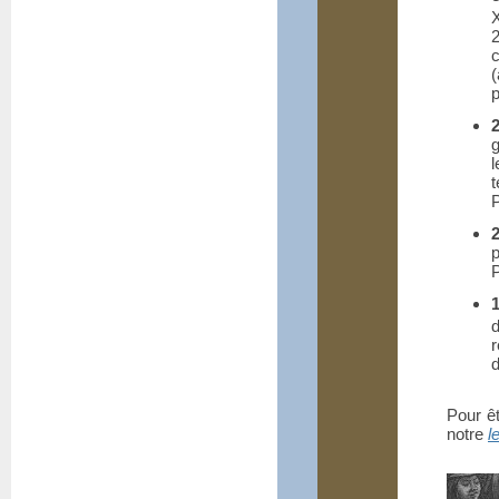
(
g
l
t
d
Pour ê
notre
l