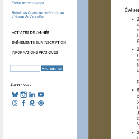
Portail de ressources
Événem
Bulletin du Centre de recherche du
château de Versailles
d
d
ACTIVITÉS DE L’ANNÉE
(
ÉVÉNEMENTS SUR INSCRIPTION
INFORMATIONS PRATIQUES
q
–
Suivez-nous :
c
X
V
e