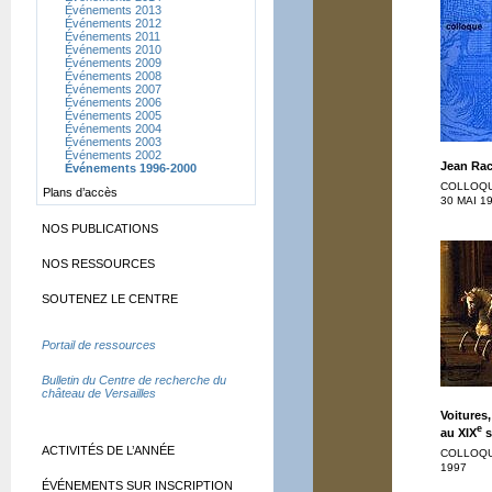
Événements 2013
Événements 2012
Événements 2011
Événements 2010
Événements 2009
Événements 2008
Événements 2007
Événements 2006
Événements 2005
Événements 2004
Événements 2003
Événements 2002
Jean Rac
Événements 1996-2000
COLLOQU
Plans d’accès
30 MAI 1
NOS PUBLICATIONS
NOS RESSOURCES
SOUTENEZ LE CENTRE
Portail de ressources
Bulletin du Centre de recherche du
château de Versailles
Voitures
e
au XIX
s
ACTIVITÉS DE L’ANNÉE
COLLOQU
1997
ÉVÉNEMENTS SUR INSCRIPTION