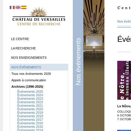
Nos évé
Évé
LE CENTRE
Nos événements
LA RECHERCHE
NOS ENSEIGNEMENTS
NOS ÉVÉNEMENTS
Tous nos événements 2026
Appels à communication
Archives (1996-2025)
Événements 2025
Événements 2024
Événements 2023
Événements 2022
Événements 2021
Le Nôtre,
Événements 2020
COLLOQU
Événements 2019
6 OCTOBR
Événements 2018
7 OCTOB
Événements 2017
Événements 2016
Événements 2015
Événements 2014