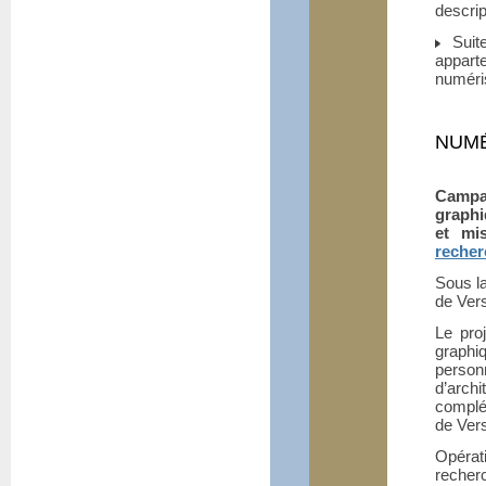
descrip
Suite
appart
numéri
NUMÉ
Campa
graphi
et mi
recher
Sous la
de Vers
Le pro
graph
person
d’arch
complé
de Vers
Opérat
recher