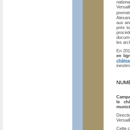
nation
Versai
premiè
Alexand
aux an
près t
procèd
documen
les arc
En 201
en lig
châte
inestim
NUMÉ
Campag
le ch
munici
Direct
Versail
Cette 