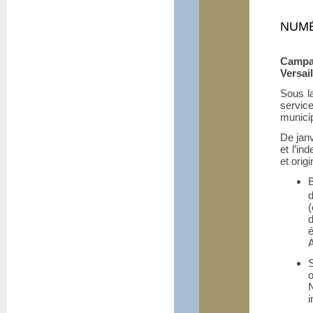
NUMÉ
Campa
Versail
Sous la
servic
municip
De janv
et l’in
et orig
B
d
A
o
N
i