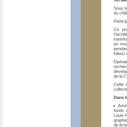
Sous la
du châ­
Partici
Ce pro
l’arch
transfo
en mus
pendan
folios)
Opérat
recher
dévelop
de la C
Cette 
collect
Dans l
Aména
fonds 
Louis-
graphiq
de fich