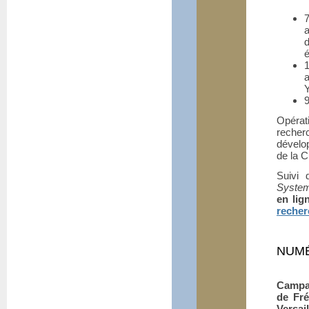
a
d
é
1
Y
9
Opérat
recher
dévelop
de la C
Suivi 
Syste
en lig
recher
NUMÉ
Campag
de Fré
Versail