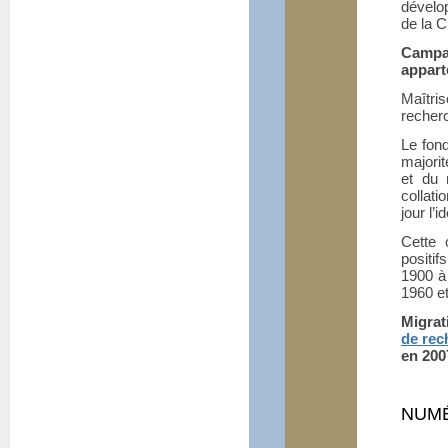
dévelop
de la C
Campa
appart
Maîtri
recher­
Le fond
majorit
et du 
collat
jour l’
Cette 
positif
1900 à 
1960 et
Migrat
de rec
en 200
NUMÉ