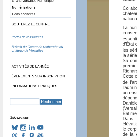
Grand Versailles Numérique
Numérisations
Collab
château
Liens connexes
nationa
SOUTENEZ LE CENTRE
La num
conse
Portail de ressources
essent
d’État 
Bulletin du Centre de recherche du
les sér
château de Versailles
la séri
Sa com
premie
ACTIVITÉS DE L’ANNÉE
Richar
Cotte 
ÉVÉNEMENTS SUR INSCRIPTION
de l’a
INFORMATIONS PRATIQUES
l’admin
un ense
dépend
Danièl
(Versa
Bâtimen
Suivez-nous :
Dans c
élévati
le corp
de la c