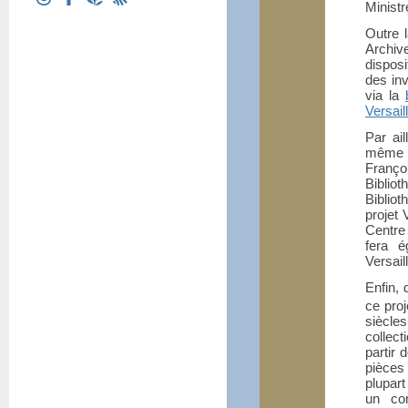
Ministr
Outre 
Archiv
disposi
des inv
via la
Versail
Par ail
même e
Franço
Biblio
Bibliot
projet
Centre 
fera é
Versail
Enfin, 
ce proj
siècle
collect
partir 
pièces
plupart
un co