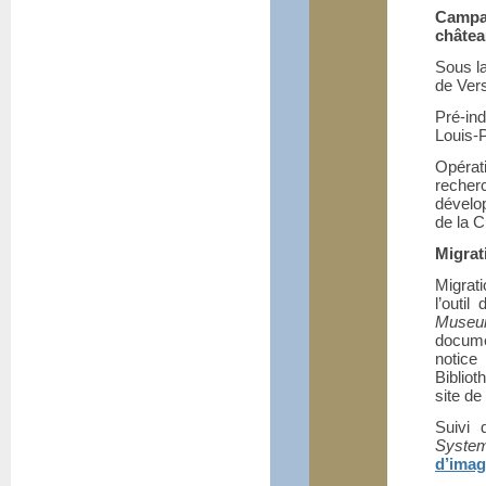
Campa
châtea
Sous la
de Vers
Pré-in
Louis-P
Opérat
recher
dévelop
de la C
Migrat
Migrat
l’outi
Muse
docume
notice
Biblio
site de
Suivi 
Syste
d’imag