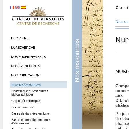
Nos re
Num
LE CENTRE
Nos ressources
LA RECHERCHE
NOS ENSEIGNEMENTS
NOS ÉVÉNEMENTS
NUMÉ
NOS PUBLICATIONS
NOS RESSOURCES
Campa
conce
Bibliothèque et ressources
bibliographiques
aux A
Biblio
Corpus électroniques
châtea
Science ouverte
Projet
Bases de données en ligne
direct
Bases de données en cours
châtea
d’élaboration
LabEx