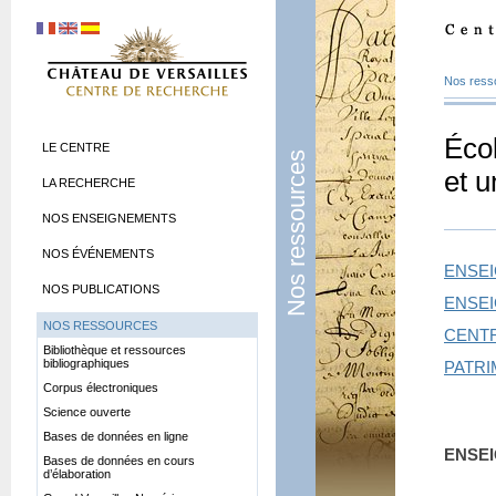
Nos ress
Écol
LE CENTRE
Nos ressources
et u
LA RECHERCHE
NOS ENSEIGNEMENTS
NOS ÉVÉNEMENTS
ENSEI
NOS PUBLICATIONS
ENSEI
NOS RESSOURCES
CENT
Bibliothèque et ressources
bibliographiques
PATRI
Corpus électroniques
Science ouverte
Bases de données en ligne
ENSEI
Bases de données en cours
d’élaboration