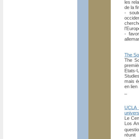
les rel
de la f
- sout
occide
cherch
l’Europ
- favo
alleman
The Soc
The So
premiè
Etats-
Studie
mais é
en lien
_
UCLA C
univers
Le Cen
Los An
questi
réuni