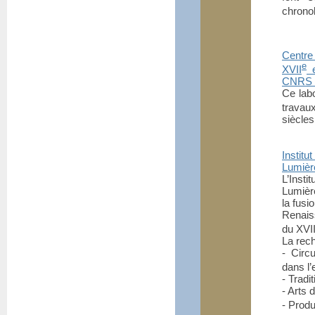
chronol
Centre
e
XVII
e
CNRS -
Ce labo
travaux
siècles
Instit
Lumièr
L’Insti
Lumièr
la fus
Renais
du XVII
La rech
- Circ
dans l’
- Tradi
- Arts 
- Produ