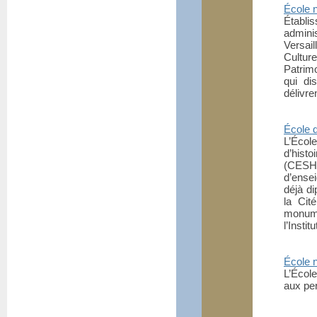
École n
Établi
admini
Versai
Cultu
Patrimo
qui di
délivre
École d
L’Écol
d’his
(CESHC
d’ense
déjà di
la Cit
monume
l’Instit
École 
L’Écol
aux per