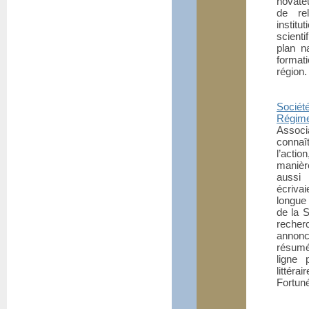
novate
de rel
insti
scienti
plan n
format
région.
Sociét
Régim
Associ
connaî
l’acti
manièr
aussi 
écrivai
longue
de la S
recher
annonc
résumé)
ligne 
littéra
Fortuné