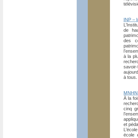
télévis
INP – I
L’Insti
de hau
patrimo
des co
patrim
l’ensem
à la pl
recher
savoir
aujour
à tous.
MNHN -
À la fo
recher
cinq g
l’ens
appliq
et péd
L’écol
école 