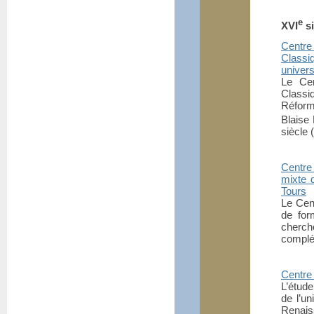
e
XVI
si
Centr
Classi
univers
Le Cen
Classi
Réform
Blaise 
siècle
Centre
mixte 
Tours
Le Cen
de for
cherch
complé
Centre 
L’étude
de l’un
Renais