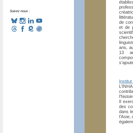
établi
profes
Suivez-nous :
créatri
littéra
de cont
et de 
scienti
cherch
linguis
ans, a
13 art
compos
s’ajout
Institut
L’INHA 
contri
l’histoi
Il exer
des co
dans le
l’Asie,
égaleme