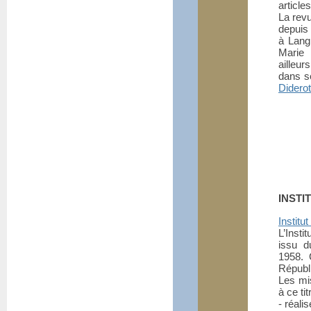
article
La rev
depuis 
à Langr
Marie 
ailleu
dans s
Diderot
INSTI
Institu
L’Insti
issu d
1958. 
Républi
Les mis
à ce tit
- réali