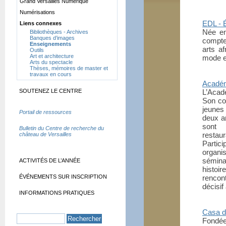
Grand Versailles Numérique
Numérisations
EDL - 
Liens connexes
Née en
Bibliothèques - Archives
Banques d’images
compte 
Enseignements
arts af
Outils
Art et architecture
mode e
Arts du spectacle
Thèses, mémoires de master et
travaux en cours
Académ
SOUTENEZ LE CENTRE
L’Acadé
Son co
jeunes 
Portail de ressources
deux an
sont 
Bulletin du Centre de recherche du
restaur
château de Versailles
Partici
organi
séminai
ACTIVITÉS DE L’ANNÉE
histoi
ÉVÉNEMENTS SUR INSCRIPTION
rencont
décisif
INFORMATIONS PRATIQUES
Casa d
Fondé