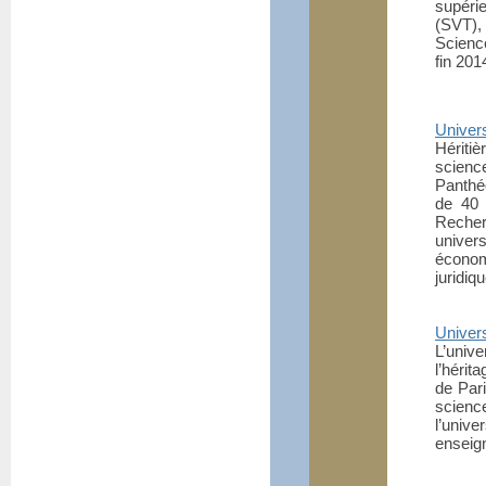
supéri
(SVT),
Science
fin 201
Univer
Héritiè
scienc
Panthéo
de 40 
Recher
univer
économ
juridiq
Univer
L’univ
l’hérit
de Pari
scienc
l’univ
enseig