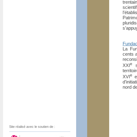
trenta
scienti
l’établ
Patri
pluridi
s’appuy
Fundac
La Fun
cents a
reconsi
e
XXI
si
territo
e
XVI
et
d’initi
nord de
Site réalisé avec le soutien de :