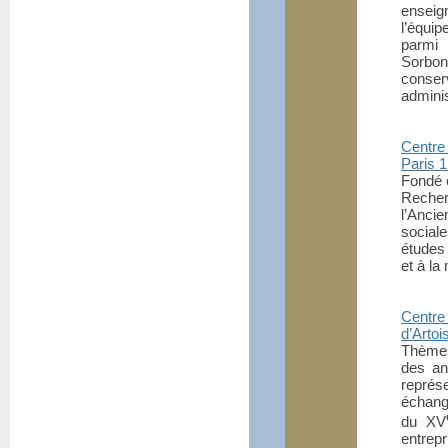
ensei
l’équi
parmi
Sorbonn
conse
adminis
Centre
Paris 
Fondé e
Recher
l’Anci
sociale
études 
et à la
Centre
d’Artoi
Thèmes 
des an
représ
échang
du XV
entrep