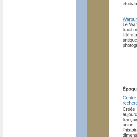
étudian
Warburg
Le Warb
tradit
littéra
antique
photogr
Époqu
Centre 
recher
Créée 
aujour
frança
union 
l’histo
dimen