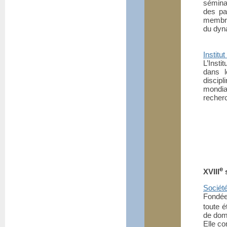
séminai
des pa
membre
du dyn
Institu
L’Insti
dans l
discipl
mondia
recherc
e
XVIII
s
Société
Fondée
toute é
de dom
Elle c