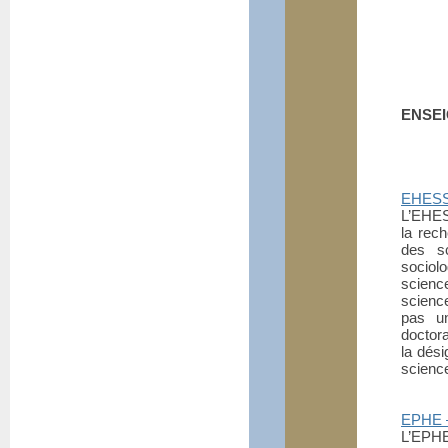
ENSEI
EHESS 
L’EHES
la rech
des sc
sociol
scienc
science
pas un
doctora
la dés
scienc
EPHE –
L’EPHE