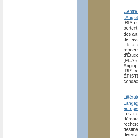
Centre
l’Angle
IRIS es
portent
des art
de favo
littér
modern
d’Étud
(PEAR
Anglop
IRIS r
ÉPISTÉ
consacr
Littéra
Langag
europé
Les ce
démarc
recherc
destin
divers