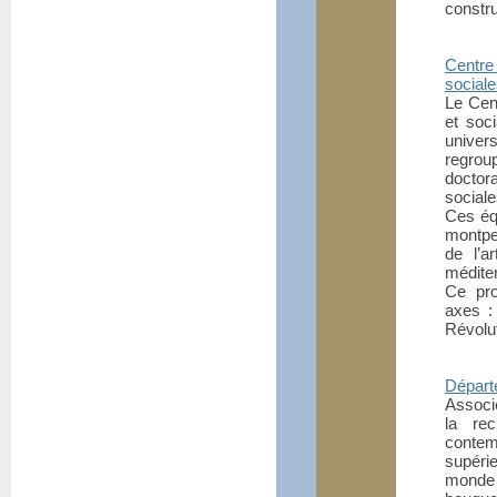
constru
Centre
sociale
Le Cen
et soc
univers
regrou
doctor
sociale
Ces éq
montpel
de l’a
méditer
Ce pro
axes :
Révolut
Départe
Associ
la rec
contem
supéri
monde 