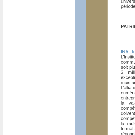
univer
périod
PATRI
INA - I
L’Inst
communi
soit p
3 mil
excepti
mais au
L’alli
numéri
entrepr
la val
compét
doive
compét
la rad
format
répon