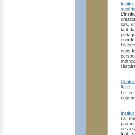
Instit
supéri
L’Inst
créatio
lors, s
tant da
pédago
coordo
histori
dans l
perspe
méthod
Histoir
Centro 
Italie
Le cen
notamme
Institu
La mis
promou
des ins
font 