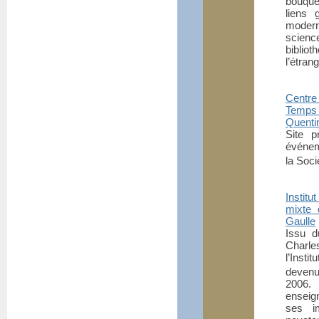
bouque
liens 
moderne
scienc
biblio
l’étrang
Centre 
Temps
Quenti
Site p
événem
la Soci
Institu
mixte 
Gaulle
Issu d
Charle
l’Inst
devenu
2006.
enseig
ses i