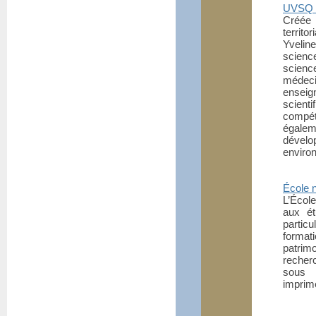
UVSQ –
Créée
territo
Yvelin
scien
scienc
médeci
enseig
scient
compét
égalem
dével
enviro
École n
L’École
aux ét
partic
format
patrim
recherc
sous 
imprimé