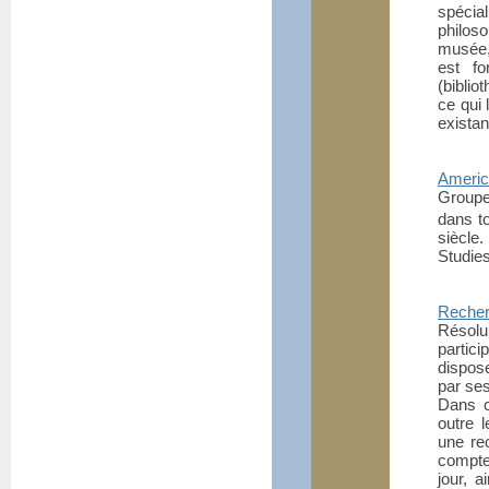
spécial
philos
musée, 
est fo
(biblio
ce qui 
existan
Americ
Groupe 
dans t
siècle.
Studies
Recherc
Résolu
partic
dispos
par ses
Dans c
outre 
une re
compte
jour, 