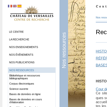
Nos ress
Rec
LE CENTRE
Nos ressources
LA RECHERCHE
NOS ENSEIGNEMENTS
HISTO
NOS ÉVÉNEMENTS
RÉFÉ
NOS PUBLICATIONS
BASE
NOS RESSOURCES
Bibliothèque et ressources
bibliographiques
HISTO
Corpus électroniques
Cour d
Science ouverte
Ce site
Bases de données en ligne
ques su
Bases de données en cours
accueil
d’élaboration
tes les 