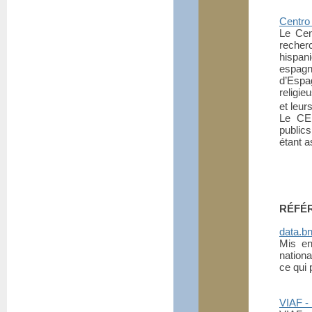
Centro
Le Cen
recher
hispan
espag
d’Espa
religie
et leur
Le CEE
public
étant a
RÉFÉ
data.bn
Mis en 
nation
ce qui 
VIAF - 