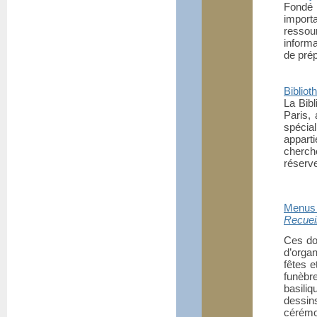
Fondé 
import
ressou
inform
de prép
Bibliot
La Bibl
Paris,
spécia
apparti
cherche
réserve
Menus P
Recuei
Ces doc
d’organ
fêtes e
funèbr
basili
dessin
cérémo