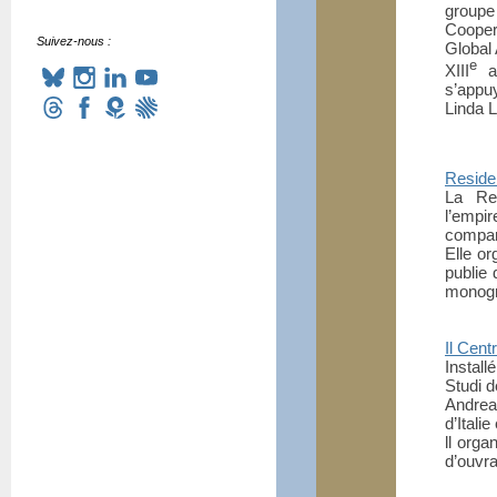
group
Cooper
Suivez-nous :
Global 
e
XIII
a
s’appu
Linda 
Resid
La Res
l’empi
compar
Elle or
publie
monogr
Il Cent
Install
Studi d
Andrea
d’Itali
ll orga
d’ouvra