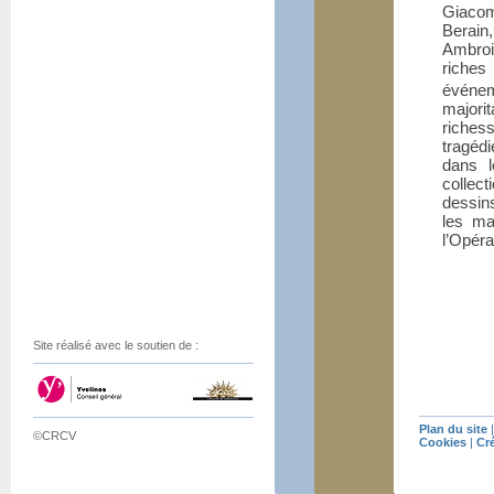
Giacomo
Berain
Ambrois
riches
événem
major
riches
tragédi
dans l
collec
dessin
les ma
l’Opéra
Site réalisé avec le soutien de :
Plan du site
©CRCV
Cookies
|
Cr