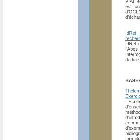
VIAF es
est un
d’OCLC
d’écha
IdRef 
recher
IdRef 
l’Abes
Interro
dédiée.
BASE
Theleme
Exerci
L’Écol
d’ense
méthod
d’intro
commen
d’exem
bibliog
formule