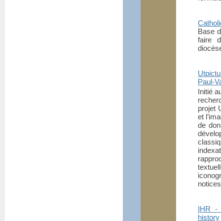
Cathol
Base d
faire 
diocès
Utpict
Paul-Va
Initié 
recherc
projet 
et l’i
de don
dévelop
classi
index
rappro
textue
iconog
notices
IHR - 
history