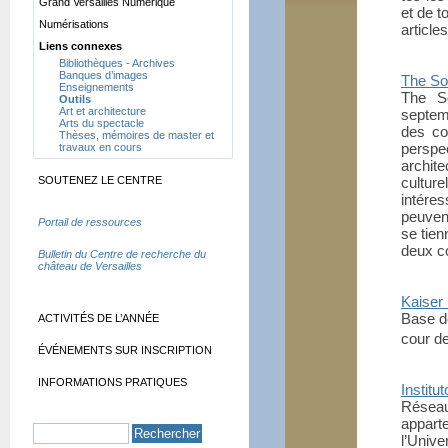
Grand Versailles Numérique
et de t
Numérisations
arti­cl
Liens connexes
Bibliothèques - Archives
Banques d’images
The Soc
Enseignements
The S
Outils
Art et architecture
septem
Arts du spectacle
des co
Thèses, mémoires de master et
perspec
travaux en cours
archite
SOUTENEZ LE CENTRE
cultur
intére
peuvent
Portail de ressources
se tien
deux c
Bulletin du Centre de recherche du
château de Versailles
Kaiser
Base d
ACTIVITÉS DE L’ANNÉE
cour d
ÉVÉNEMENTS SUR INSCRIPTION
INFORMATIONS PRATIQUES
Institu
Réseau
apparte
l’Univ