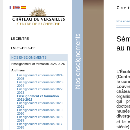
Nos ense
Nos enseignements
Sémi
LE CENTRE
au 
LA RECHERCHE
NOS ENSEIGNEMENTS
Enseignement et formation 2025-2026
Archives
L’Écol
Enseignement et formation 2024-
(Centr
2025
le con
Enseignement et formation 2023-
2024
Louvre
Enseignement et formation 2022-
châtea
2023
organi
Enseignement et formation
2021-2022
qui p
Enseignement et formation 2020-
doctor
2021
Enseignement et formation 2019-
musée
2020
diverg
Enseignement et formation 2018-
2019
et le 
Enseignement et formation 2017-
siècle)
2018