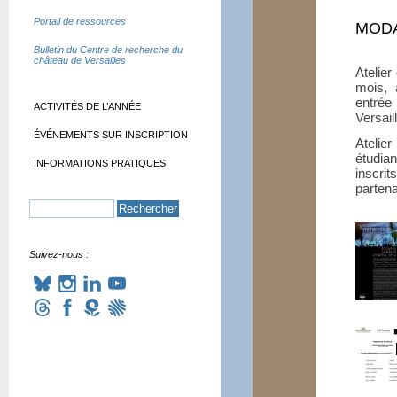
Portail de ressources
MODA
Bulletin du Centre de recherche du
château de Versailles
Atelier
mois, 
entrée
ACTIVITÉS DE L’ANNÉE
Versail
ÉVÉNEMENTS SUR INSCRIPTION
Atelie
étudian
INFORMATIONS PRATIQUES
inscri
partena
Suivez-nous :