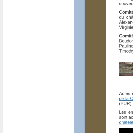
souver
Comité
du châ
Alexand
Virgini
Comité
Boudon
Paulin
Timothy
Actes 
de la 
(PUR) s
Les en
sont a
château