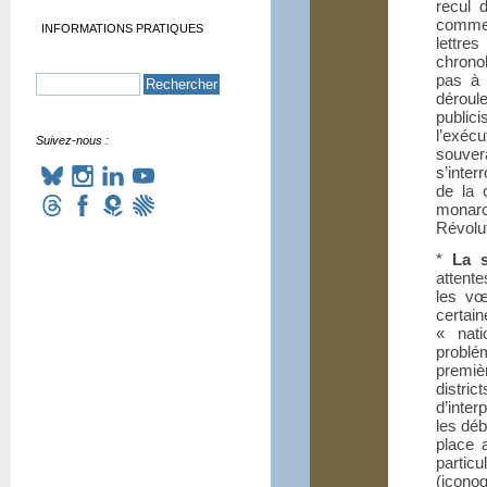
recul 
commen
INFORMATIONS PRATIQUES
lettre
chrono
pas à 
déroul
public
l’exéc
Suivez-nous :
souvera
s’inter
de la 
monarc
Révolut
*
La s
attente
les vœ
certai
«
nati
problém
premiè
distric
d’inter
les déb
place 
partic
(icon