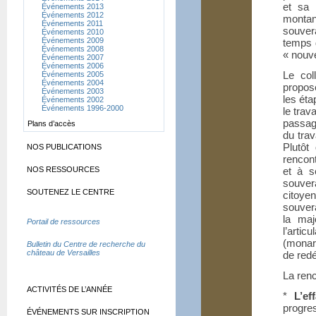
et sa 
Événements 2013
Événements 2012
montant
Événements 2011
souvera
Événements 2010
Événements 2009
temps 
Événements 2008
«
nouv
Événements 2007
Événements 2006
Le col
Événements 2005
Événements 2004
propos
Événements 2003
les éta
Événements 2002
Événements 1996-2000
le trav
passag
Plans d’accès
du trav
Plutôt
NOS PUBLICATIONS
rencont
NOS RESSOURCES
et à s
souver
SOUTENEZ LE CENTRE
citoye
souvera
la maj
Portail de ressources
l’arti
(monarc
Bulletin du Centre de recherche du
château de Versailles
de redé
La renc
ACTIVITÉS DE L’ANNÉE
*
L’ef
progre
ÉVÉNEMENTS SUR INSCRIPTION