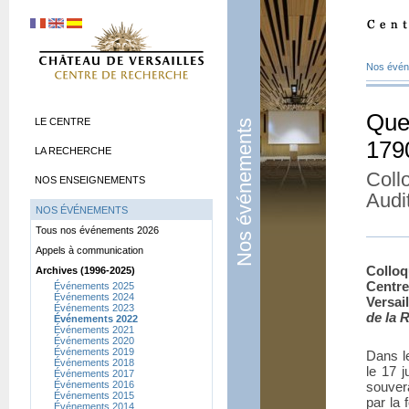
Nos évé
Quel
LE CENTRE
Nos événements
179
LA RECHERCHE
Coll
NOS ENSEIGNEMENTS
Audi
NOS ÉVÉNEMENTS
Tous nos événements 2026
Appels à communication
Colloq
Archives (1996-2025)
Centr
Événements 2025
Événements 2024
Versai
Événements 2023
de la 
Événements 2022
Événements 2021
Événements 2020
Événements 2019
Dans le
Événements 2018
le 17 
Événements 2017
Événements 2016
souvera
Événements 2015
par la 
Événements 2014