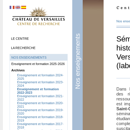
Nos ense
Nos enseignements
Sém
LE CENTRE
hist
LA RECHERCHE
Vers
NOS ENSEIGNEMENTS
(la
Enseignement et formation 2025-2026
Archives
Enseignement et formation 2024-
2025
Enseignement et formation 2023-
2024
Dans l
Enseignement et formation
2022-2023
des r
Enseignement et formation 2021-
ressour
2022
Enseignement et formation 2020-
est imp
2021
Saint-
Enseignement et formation 2019-
sémina
2020
Enseignement et formation 2018-
étudian
2019
comple
Enseignement et formation 2017-
2018
suscit