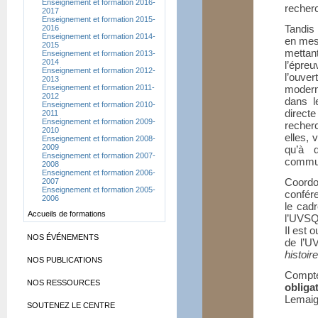
Enseignement et formation 2016-
recherc
2017
Enseignement et formation 2015-
Tandis
2016
Enseignement et formation 2014-
en mesu
2015
mettant
Enseignement et formation 2013-
2014
l’épr
Enseignement et formation 2012-
l’ouve
2013
Enseignement et formation 2011-
modern
2012
dans l
Enseignement et formation 2010-
direct
2011
Enseignement et formation 2009-
recher
2010
elles, 
Enseignement et formation 2008-
2009
qu’à 
Enseignement et formation 2007-
commu
2008
Enseignement et formation 2006-
Coord
2007
Enseignement et formation 2005-
confér
2006
le cad
Accueils de formations
l’UVSQ
Il est 
NOS ÉVÉNEMENTS
de l’U
histoire
NOS PUBLICATIONS
Compte
NOS RESSOURCES
obliga
Lemaigr
SOUTENEZ LE CENTRE