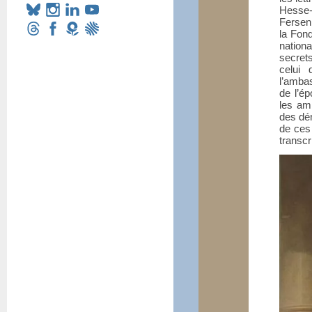
Hesse-
Fersen
la Fond
nation
secrets
celui 
l’amba
de l’ép
les am
des dé
de ces 
transcr