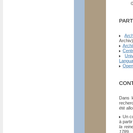
©
PART
Arch
Archiv)
Archi
Centr
Uni
Langu
Open
CON
Dans l
recher
été all
Un co
à parti
la rein
1789
.