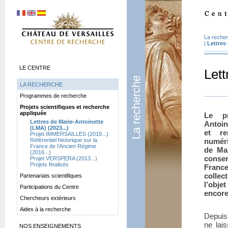
La reche
|
Lettres
LE CENTRE
Lett
La recherche
LA RECHERCHE
Programmes de recherche
Projets scientifiques et recherche
appliquée
Le p
Lettres de Marie-Antoinette
Antoin
(LMA) (2023...)
et re
Projet IMMERSAILLES (2019...)
Référentiel historique sur la
numér
France de l’Ancien Régime
de Mar
(2016...)
conser
Projet VERSPERA (2013...)
Projets finalisés
France
collec
Partenariats scientifiques
l’obje
Participations du Centre
encore
Chercheurs extérieurs
Aides à la recherche
Depuis
ne lai
NOS ENSEIGNEMENTS