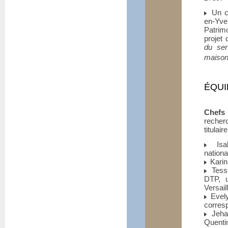
Un co
en-Yve
Patrim
projet 
du ser
maison
ÉQUI
Chefs 
recherc
titulai
Isabe
nation
Karin
Tess 
DTP, u
Versai
Evely
corres
Jehan
Quenti