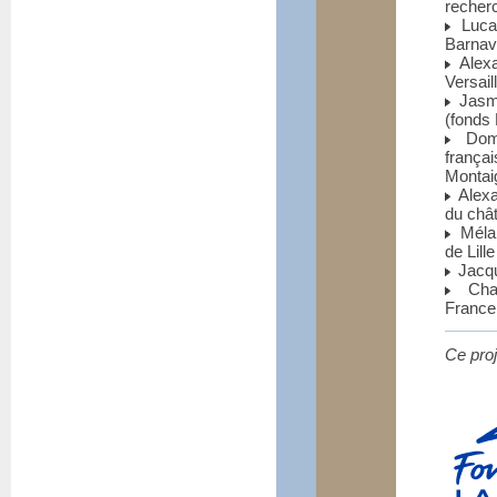
recher
Lucas
Barnave
Alexa
Versail
Jasmi
(fonds 
Domin
frança
Montai
Alexa
du chât
Mélan
de Lille
Jacqu
Charl
France
Ce proj