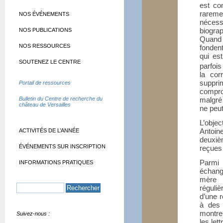
est con
rarem
NOS ÉVÉNEMENTS
néces
biogra
NOS PUBLICATIONS
Quand 
NOS RESSOURCES
fonden
qui es
SOUTENEZ LE CENTRE
parfois
la cor
suppri
Portail de ressources
compro
Bulletin du Centre de recherche du
malgré 
château de Versailles
ne peut
L’objec
Antoin
ACTIVITÉS DE L’ANNÉE
deuxièm
ÉVÉNEMENTS SUR INSCRIPTION
reçues
Parmi 
INFORMATIONS PRATIQUES
échang
mère l
réguliè
d’une 
à des 
montre
Suivez-nous :
les let